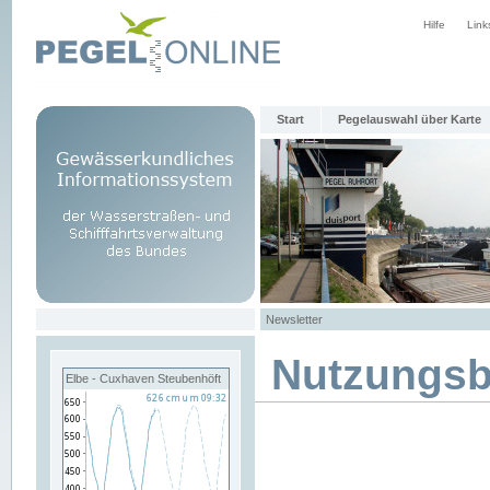
Hilfe
Link
Start
Pegelauswahl über Karte
Newsletter
Nutzungs
Elbe - Cuxhaven Steubenhöft