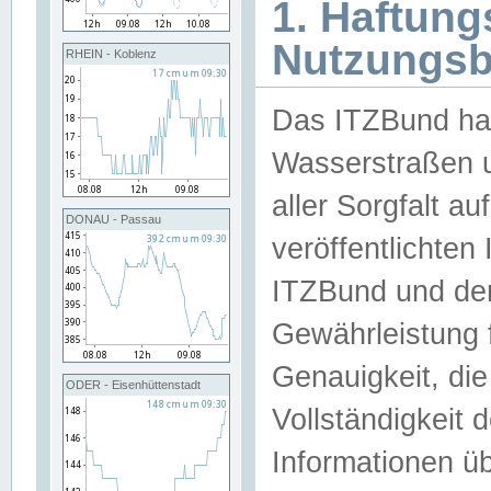
1. Haftun
Nutzungs
RHEIN - Koblenz
Das ITZBund han
Wasserstraßen u
aller Sorgfalt au
DONAU - Passau
veröffentlichte
ITZBund und de
Gewährleistung fü
Genauigkeit, die 
ODER - Eisenhüttenstadt
Vollständigkeit
Informationen 