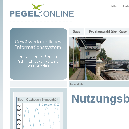
Hilfe
Link
Start
Pegelauswahl über Karte
Newsletter
Nutzungs
Elbe - Cuxhaven Steubenhöft