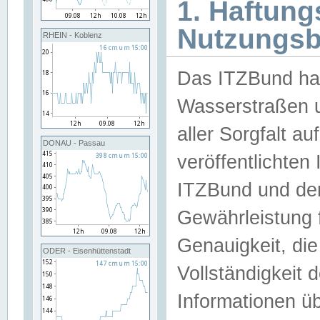
1. Haftun
Nutzungs
RHEIN - Koblenz
Das ITZBund han
Wasserstraßen u
aller Sorgfalt au
DONAU - Passau
veröffentlichte
ITZBund und de
Gewährleistung fü
Genauigkeit, die 
ODER - Eisenhüttenstadt
Vollständigkeit
Informationen 