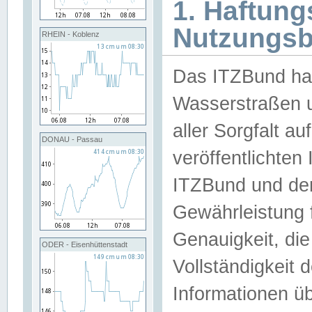
1. Haftun
Nutzungs
RHEIN - Koblenz
Das ITZBund han
Wasserstraßen u
aller Sorgfalt au
DONAU - Passau
veröffentlichte
ITZBund und de
Gewährleistung fü
Genauigkeit, die 
ODER - Eisenhüttenstadt
Vollständigkeit
Informationen 