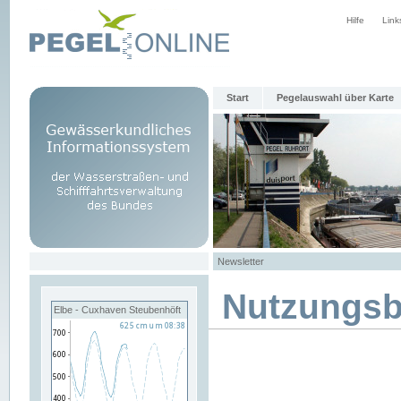
Hilfe
Link
Start
Pegelauswahl über Karte
Newsletter
Nutzungs
Elbe - Cuxhaven Steubenhöft