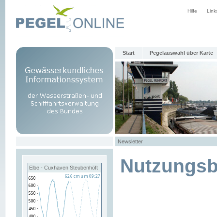
Hilfe
Link
Start
Pegelauswahl über Karte
Newsletter
Nutzungs
Elbe - Cuxhaven Steubenhöft