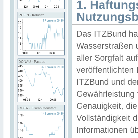
1. Haftun
Nutzungs
RHEIN - Koblenz
Das ITZBund han
Wasserstraßen u
aller Sorgfalt au
DONAU - Passau
veröffentlichte
ITZBund und de
Gewährleistung fü
Genauigkeit, die 
ODER - Eisenhüttenstadt
Vollständigkeit
Informationen 