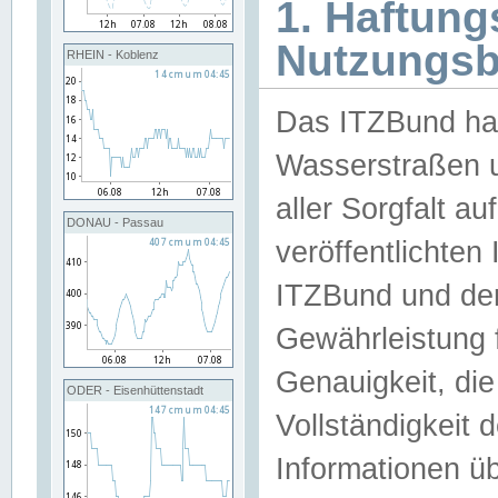
1. Haftun
Nutzungs
RHEIN - Koblenz
Das ITZBund han
Wasserstraßen u
aller Sorgfalt au
DONAU - Passau
veröffentlichte
ITZBund und de
Gewährleistung fü
Genauigkeit, die 
ODER - Eisenhüttenstadt
Vollständigkeit
Informationen 