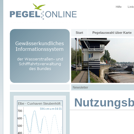
Hilfe
Link
Start
Pegelauswahl über Karte
Newsletter
Nutzungs
Elbe - Cuxhaven Steubenhöft