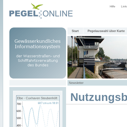
Hilfe
Link
Start
Pegelauswahl über Karte
Newsletter
Nutzungs
Elbe - Cuxhaven Steubenhöft