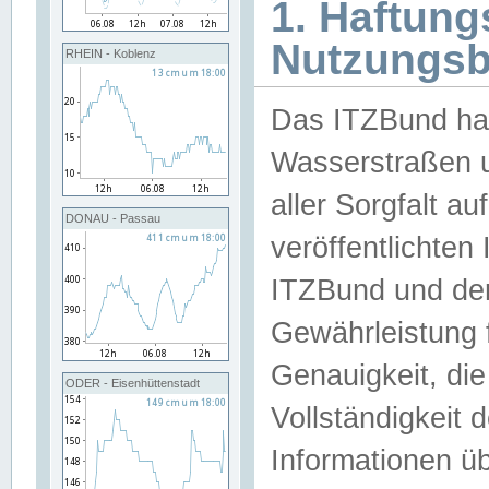
1. Haftun
Nutzungs
RHEIN - Koblenz
Das ITZBund han
Wasserstraßen u
aller Sorgfalt au
DONAU - Passau
veröffentlichte
ITZBund und de
Gewährleistung fü
Genauigkeit, die 
ODER - Eisenhüttenstadt
Vollständigkeit
Informationen 