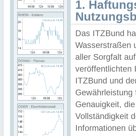
1. Haftun
Nutzungs
RHEIN - Koblenz
Das ITZBund han
Wasserstraßen u
aller Sorgfalt au
DONAU - Passau
veröffentlichte
ITZBund und de
Gewährleistung fü
Genauigkeit, die 
ODER - Eisenhüttenstadt
Vollständigkeit
Informationen 