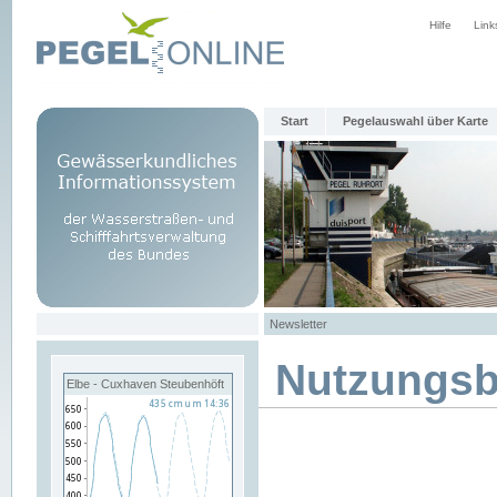
Hilfe
Link
Start
Pegelauswahl über Karte
Newsletter
Nutzungs
Elbe - Cuxhaven Steubenhöft