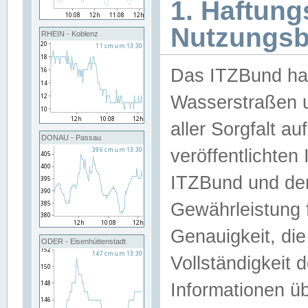
1. Haftun
Nutzungs
RHEIN - Koblenz
Das ITZBund han
Wasserstraßen u
aller Sorgfalt au
DONAU - Passau
veröffentlichte
ITZBund und de
Gewährleistung fü
Genauigkeit, die 
ODER - Eisenhüttenstadt
Vollständigkeit
Informationen 