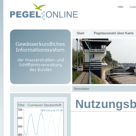
Hilfe
Link
Start
Pegelauswahl über Karte
Newsletter
Nutzungs
Elbe - Cuxhaven Steubenhöft