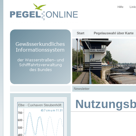
Hilfe
Link
Start
Pegelauswahl über Karte
Newsletter
Nutzungs
Elbe - Cuxhaven Steubenhöft