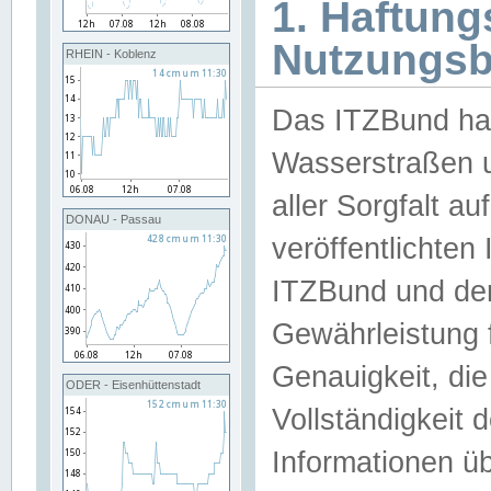
1. Haftun
Nutzungs
RHEIN - Koblenz
Das ITZBund han
Wasserstraßen u
aller Sorgfalt au
DONAU - Passau
veröffentlichte
ITZBund und de
Gewährleistung fü
Genauigkeit, die 
ODER - Eisenhüttenstadt
Vollständigkeit
Informationen 