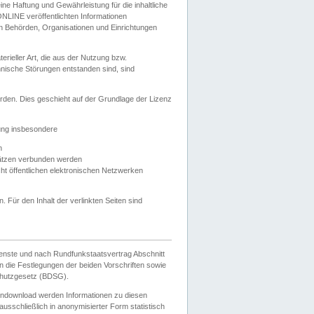
e Haftung und Gewährleistung für die inhaltliche
ELONLINE veröffentlichten Informationen
n Behörden, Organisationen und Einrichtungen
ieller Art, die aus der Nutzung bzw.
hnische Störungen entstanden sind, sind
rden. Dies geschieht auf der Grundlage der Lizenz
zung insbesondere
n
ätzen verbunden werden
ht öffentlichen elektronischen Netzwerken
n. Für den Inhalt der verlinkten Seiten sind
ienste und nach Rundfunkstaatsvertrag Abschnitt
 die Festlegungen der beiden Vorschriften sowie
hutzgesetz (BDSG).
endownload werden Informationen zu diesen
usschließlich in anonymisierter Form statistisch