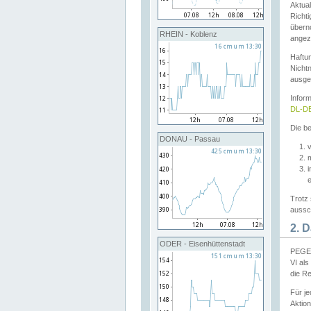
Aktual
Richti
übern
RHEIN - Koblenz
angeze
Haftu
Nichtn
ausge
Infor
DL-DE
Die be
DONAU - Passau
v
Trotz 
aussch
2. 
ODER - Eisenhüttenstadt
PEGEL
VI al
die R
Für j
Aktion