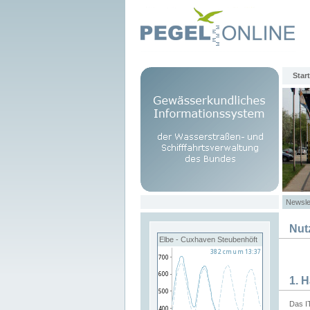
Start
Newsle
Nut
Elbe - Cuxhaven Steubenhöft
1. 
Das I