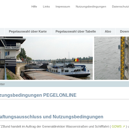
Hilfe
Links
Impressum
Nutzungsbedingungen
Datenschutz
Pegelauswahl über Karte
Pegelauswahl über Tabelle
Abo
Down
tter
zungsbedingungen PEGELONLINE
Haftungsausschluss und Nutzungsbedingungen
TZBund handelt im Auftrag der Generaldirektion Wasserstraßen und Schifffahrt (
GDWS
↗
) u