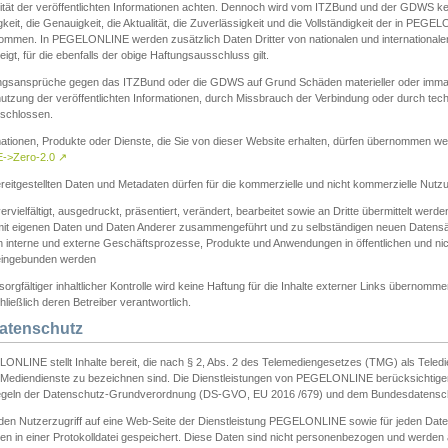
ität der veröffentlichten Informationen achten. Dennoch wird vom ITZBund und der GDWS kein
gkeit, die Genauigkeit, die Aktualität, die Zuverlässigkeit und die Vollständigkeit der in PEG
ommen. In PEGELONLINE werden zusätzlich Daten Dritter von nationalen und internationale
igt, für die ebenfalls der obige Haftungsausschluss gilt.
ngsansprüche gegen das ITZBund oder die GDWS auf Grund Schäden materieller oder immater
utzung der veröffentlichten Informationen, durch Missbrauch der Verbindung oder durch tec
schlossen.
mationen, Produkte oder Dienste, die Sie von dieser Website erhalten, dürfen übernommen we
->Zero-2.0
↗
reitgestellten Daten und Metadaten dürfen für die kommerzielle und nicht kommerzielle Nut
ervielfältigt, ausgedruckt, präsentiert, verändert, bearbeitet sowie an Dritte übermittelt werde
mit eigenen Daten und Daten Anderer zusammengeführt und zu selbständigen neuen Datens
in interne und externe Geschäftsprozesse, Produkte und Anwendungen in öffentlichen und nic
eingebunden werden
sorgfältiger inhaltlicher Kontrolle wird keine Haftung für die Inhalte externer Links übernomme
ließlich deren Betreiber verantwortlich.
Datenschutz
ONLINE stellt Inhalte bereit, die nach § 2, Abs. 2 des Telemediengesetzes (TMG) als Teled
s Mediendienste zu bezeichnen sind. Die Dienstleistungen von PEGELONLINE berücksichtigen
egeln der Datenschutz-Grundverordnung (DS-GVO, EU 2016 /679) und dem Bundesdatensc
eden Nutzerzugriff auf eine Web-Seite der Dienstleistung PEGELONLINE sowie für jeden Dat
en in einer Protokolldatei gespeichert. Diese Daten sind nicht personenbezogen und werden a