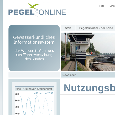
Hilfe
Link
Start
Pegelauswahl über Karte
Newsletter
Nutzungs
Elbe - Cuxhaven Steubenhöft