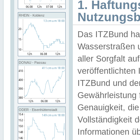
1. Haftun
Nutzungs
RHEIN - Koblenz
Das ITZBund han
Wasserstraßen u
aller Sorgfalt au
DONAU - Passau
veröffentlichte
ITZBund und de
Gewährleistung fü
Genauigkeit, die 
ODER - Eisenhüttenstadt
Vollständigkeit
Informationen 