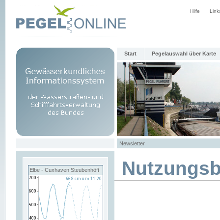
Hilfe
Link
Start
Pegelauswahl über Karte
Newsletter
Nutzungs
Elbe - Cuxhaven Steubenhöft