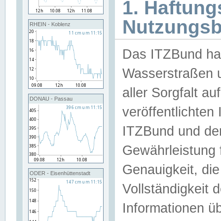
1. Haftun
Nutzungs
RHEIN - Koblenz
Das ITZBund han
Wasserstraßen u
aller Sorgfalt au
DONAU - Passau
veröffentlichte
ITZBund und de
Gewährleistung fü
Genauigkeit, die 
ODER - Eisenhüttenstadt
Vollständigkeit
Informationen 