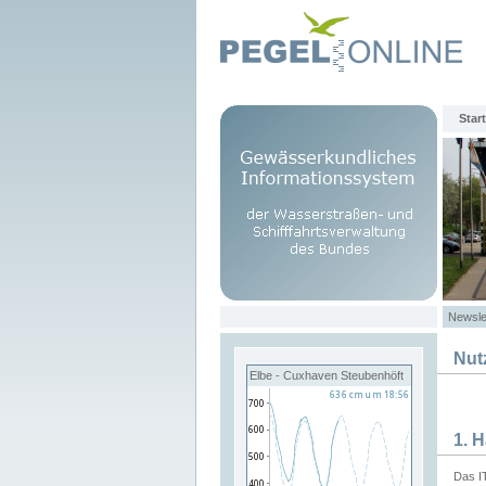
Start
Newsle
Nut
Elbe - Cuxhaven Steubenhöft
1. 
Das I