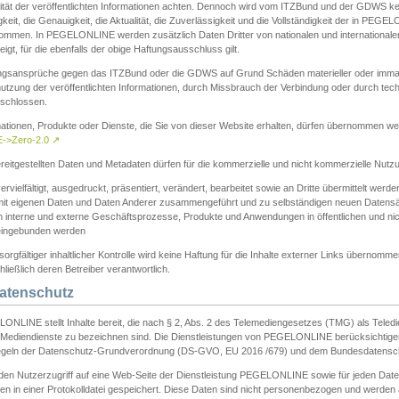
ität der veröffentlichten Informationen achten. Dennoch wird vom ITZBund und der GDWS kein
gkeit, die Genauigkeit, die Aktualität, die Zuverlässigkeit und die Vollständigkeit der in PEG
ommen. In PEGELONLINE werden zusätzlich Daten Dritter von nationalen und internationale
igt, für die ebenfalls der obige Haftungsausschluss gilt.
ngsansprüche gegen das ITZBund oder die GDWS auf Grund Schäden materieller oder immater
utzung der veröffentlichten Informationen, durch Missbrauch der Verbindung oder durch tec
schlossen.
mationen, Produkte oder Dienste, die Sie von dieser Website erhalten, dürfen übernommen we
->Zero-2.0
↗
reitgestellten Daten und Metadaten dürfen für die kommerzielle und nicht kommerzielle Nut
ervielfältigt, ausgedruckt, präsentiert, verändert, bearbeitet sowie an Dritte übermittelt werde
mit eigenen Daten und Daten Anderer zusammengeführt und zu selbständigen neuen Datens
in interne und externe Geschäftsprozesse, Produkte und Anwendungen in öffentlichen und nic
eingebunden werden
sorgfältiger inhaltlicher Kontrolle wird keine Haftung für die Inhalte externer Links übernomme
ließlich deren Betreiber verantwortlich.
Datenschutz
ONLINE stellt Inhalte bereit, die nach § 2, Abs. 2 des Telemediengesetzes (TMG) als Teled
s Mediendienste zu bezeichnen sind. Die Dienstleistungen von PEGELONLINE berücksichtigen
egeln der Datenschutz-Grundverordnung (DS-GVO, EU 2016 /679) und dem Bundesdatensc
eden Nutzerzugriff auf eine Web-Seite der Dienstleistung PEGELONLINE sowie für jeden Dat
en in einer Protokolldatei gespeichert. Diese Daten sind nicht personenbezogen und werden a