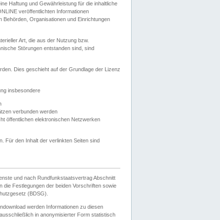
e Haftung und Gewährleistung für die inhaltliche
ELONLINE veröffentlichten Informationen
n Behörden, Organisationen und Einrichtungen
ieller Art, die aus der Nutzung bzw.
hnische Störungen entstanden sind, sind
rden. Dies geschieht auf der Grundlage der Lizenz
zung insbesondere
n
ätzen verbunden werden
ht öffentlichen elektronischen Netzwerken
n. Für den Inhalt der verlinkten Seiten sind
ienste und nach Rundfunkstaatsvertrag Abschnitt
 die Festlegungen der beiden Vorschriften sowie
hutzgesetz (BDSG).
endownload werden Informationen zu diesen
usschließlich in anonymisierter Form statistisch