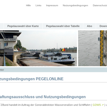
Hilfe
Links
Impressum
Nutzungsbedingungen
Datenschutz
Pegelauswahl über Karte
Pegelauswahl über Tabelle
Abo
Down
tter
zungsbedingungen PEGELONLINE
Haftungsausschluss und Nutzungsbedingungen
TZBund handelt im Auftrag der Generaldirektion Wasserstraßen und Schifffahrt (
GDWS
↗
) u