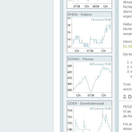
Aktual
Richti
übern
RHEIN - Koblenz
angeze
Haftu
Nichtn
ausge
Infor
DL-DE
Die be
DONAU - Passau
v
Trotz 
aussch
2. 
ODER - Eisenhüttenstadt
PEGEL
VI al
die R
Für j
Aktion