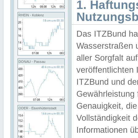
1. Haftun
Nutzungs
RHEIN - Koblenz
Das ITZBund han
Wasserstraßen u
aller Sorgfalt au
DONAU - Passau
veröffentlichte
ITZBund und de
Gewährleistung fü
Genauigkeit, die 
ODER - Eisenhüttenstadt
Vollständigkeit
Informationen 