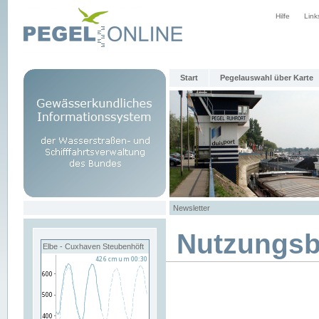
Hilfe
Link
Start
Pegelauswahl über Karte
Newsletter
Nutzungs
Elbe - Cuxhaven Steubenhöft