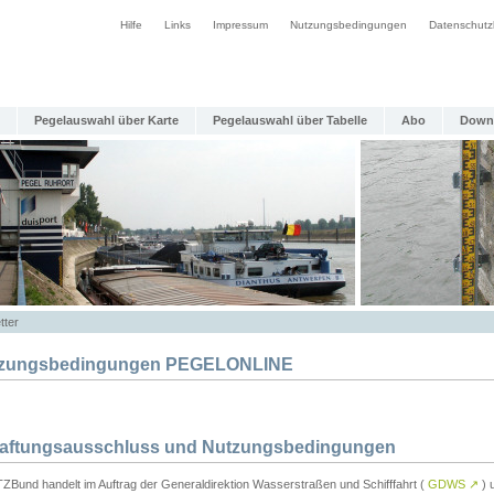
Hilfe
Links
Impressum
Nutzungsbedingungen
Datenschutz
Pegelauswahl über Karte
Pegelauswahl über Tabelle
Abo
Down
tter
zungsbedingungen PEGELONLINE
Haftungsausschluss und Nutzungsbedingungen
TZBund handelt im Auftrag der Generaldirektion Wasserstraßen und Schifffahrt (
GDWS
↗
) u