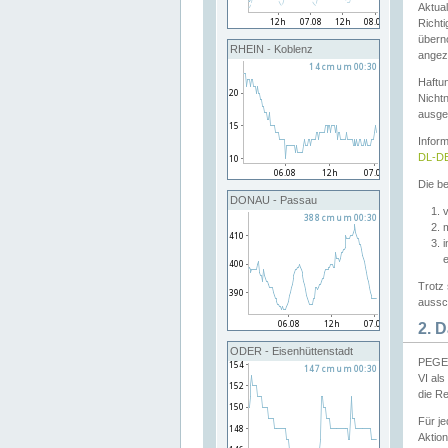
Aktual
Richti
übern
RHEIN - Koblenz
angeze
Haftu
Nichtn
ausge
Infor
DL-DE
Die be
DONAU - Passau
v
Trotz 
aussch
2. 
ODER - Eisenhüttenstadt
PEGEL
VI al
die R
Für j
Aktion