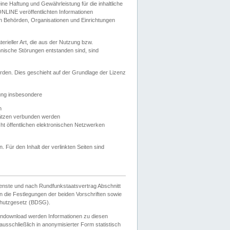
e Haftung und Gewährleistung für die inhaltliche
ELONLINE veröffentlichten Informationen
n Behörden, Organisationen und Einrichtungen
ieller Art, die aus der Nutzung bzw.
hnische Störungen entstanden sind, sind
rden. Dies geschieht auf der Grundlage der Lizenz
zung insbesondere
n
ätzen verbunden werden
ht öffentlichen elektronischen Netzwerken
n. Für den Inhalt der verlinkten Seiten sind
ienste und nach Rundfunkstaatsvertrag Abschnitt
 die Festlegungen der beiden Vorschriften sowie
hutzgesetz (BDSG).
endownload werden Informationen zu diesen
usschließlich in anonymisierter Form statistisch