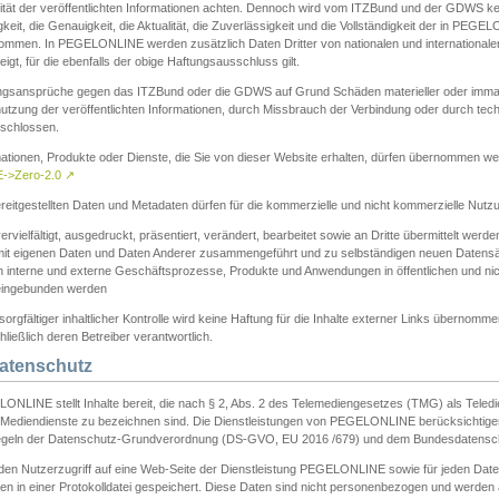
ität der veröffentlichten Informationen achten. Dennoch wird vom ITZBund und der GDWS kein
gkeit, die Genauigkeit, die Aktualität, die Zuverlässigkeit und die Vollständigkeit der in PEG
ommen. In PEGELONLINE werden zusätzlich Daten Dritter von nationalen und internationale
igt, für die ebenfalls der obige Haftungsausschluss gilt.
ngsansprüche gegen das ITZBund oder die GDWS auf Grund Schäden materieller oder immater
utzung der veröffentlichten Informationen, durch Missbrauch der Verbindung oder durch tec
schlossen.
mationen, Produkte oder Dienste, die Sie von dieser Website erhalten, dürfen übernommen we
->Zero-2.0
↗
reitgestellten Daten und Metadaten dürfen für die kommerzielle und nicht kommerzielle Nut
ervielfältigt, ausgedruckt, präsentiert, verändert, bearbeitet sowie an Dritte übermittelt werde
mit eigenen Daten und Daten Anderer zusammengeführt und zu selbständigen neuen Datens
in interne und externe Geschäftsprozesse, Produkte und Anwendungen in öffentlichen und nic
eingebunden werden
sorgfältiger inhaltlicher Kontrolle wird keine Haftung für die Inhalte externer Links übernomme
ließlich deren Betreiber verantwortlich.
Datenschutz
ONLINE stellt Inhalte bereit, die nach § 2, Abs. 2 des Telemediengesetzes (TMG) als Teled
s Mediendienste zu bezeichnen sind. Die Dienstleistungen von PEGELONLINE berücksichtigen
egeln der Datenschutz-Grundverordnung (DS-GVO, EU 2016 /679) und dem Bundesdatensc
eden Nutzerzugriff auf eine Web-Seite der Dienstleistung PEGELONLINE sowie für jeden Dat
en in einer Protokolldatei gespeichert. Diese Daten sind nicht personenbezogen und werden a