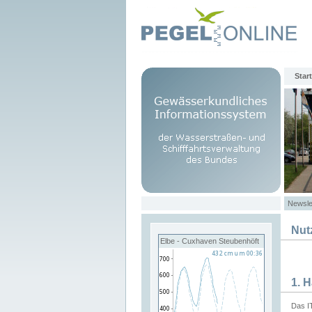
Start
Newsle
Nut
Elbe - Cuxhaven Steubenhöft
1. 
Das I