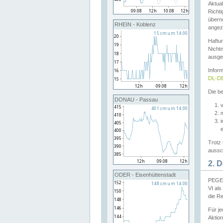
Aktual
Richti
übern
RHEIN - Koblenz
angeze
Haftu
Nichtn
ausge
Infor
DL-DE
Die be
DONAU - Passau
v
Trotz 
aussch
2. 
ODER - Eisenhüttenstadt
PEGEL
VI al
die R
Für j
Aktion