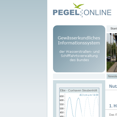
Start
Newsle
Nut
Elbe - Cuxhaven Steubenhöft
1. 
Das I