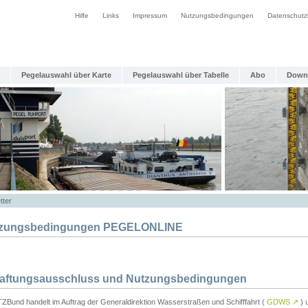
Hilfe
Links
Impressum
Nutzungsbedingungen
Datenschutz
Pegelauswahl über Karte
Pegelauswahl über Tabelle
Abo
Down
tter
zungsbedingungen PEGELONLINE
Haftungsausschluss und Nutzungsbedingungen
TZBund handelt im Auftrag der Generaldirektion Wasserstraßen und Schifffahrt (
GDWS
↗
) u