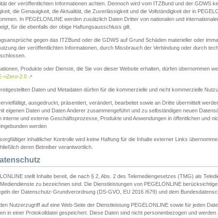
ität der veröffentlichten Informationen achten. Dennoch wird vom ITZBund und der GDWS kein
gkeit, die Genauigkeit, die Aktualität, die Zuverlässigkeit und die Vollständigkeit der in PEG
ommen. In PEGELONLINE werden zusätzlich Daten Dritter von nationalen und internationale
igt, für die ebenfalls der obige Haftungsausschluss gilt.
ngsansprüche gegen das ITZBund oder die GDWS auf Grund Schäden materieller oder immater
utzung der veröffentlichten Informationen, durch Missbrauch der Verbindung oder durch tec
schlossen.
mationen, Produkte oder Dienste, die Sie von dieser Website erhalten, dürfen übernommen we
->Zero-2.0
↗
reitgestellten Daten und Metadaten dürfen für die kommerzielle und nicht kommerzielle Nut
ervielfältigt, ausgedruckt, präsentiert, verändert, bearbeitet sowie an Dritte übermittelt werde
mit eigenen Daten und Daten Anderer zusammengeführt und zu selbständigen neuen Datens
in interne und externe Geschäftsprozesse, Produkte und Anwendungen in öffentlichen und nic
eingebunden werden
sorgfältiger inhaltlicher Kontrolle wird keine Haftung für die Inhalte externer Links übernomme
ließlich deren Betreiber verantwortlich.
Datenschutz
ONLINE stellt Inhalte bereit, die nach § 2, Abs. 2 des Telemediengesetzes (TMG) als Teled
s Mediendienste zu bezeichnen sind. Die Dienstleistungen von PEGELONLINE berücksichtigen
egeln der Datenschutz-Grundverordnung (DS-GVO, EU 2016 /679) und dem Bundesdatensc
eden Nutzerzugriff auf eine Web-Seite der Dienstleistung PEGELONLINE sowie für jeden Dat
en in einer Protokolldatei gespeichert. Diese Daten sind nicht personenbezogen und werden a