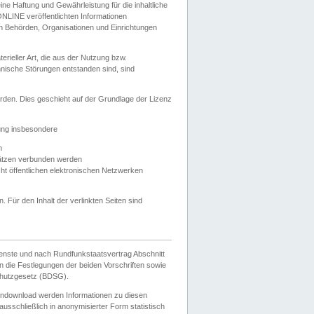
e Haftung und Gewährleistung für die inhaltliche
ELONLINE veröffentlichten Informationen
n Behörden, Organisationen und Einrichtungen
ieller Art, die aus der Nutzung bzw.
hnische Störungen entstanden sind, sind
rden. Dies geschieht auf der Grundlage der Lizenz
zung insbesondere
n
ätzen verbunden werden
ht öffentlichen elektronischen Netzwerken
n. Für den Inhalt der verlinkten Seiten sind
ienste und nach Rundfunkstaatsvertrag Abschnitt
 die Festlegungen der beiden Vorschriften sowie
hutzgesetz (BDSG).
endownload werden Informationen zu diesen
usschließlich in anonymisierter Form statistisch