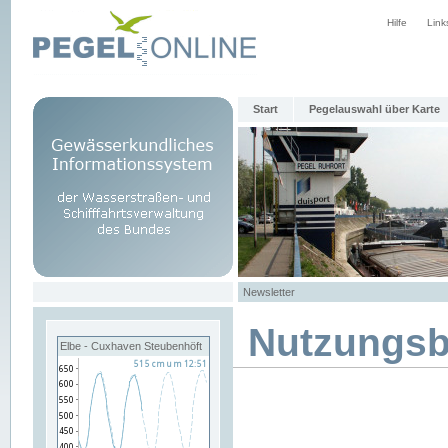
Hilfe
Link
Start
Pegelauswahl über Karte
Newsletter
Nutzungs
Elbe - Cuxhaven Steubenhöft