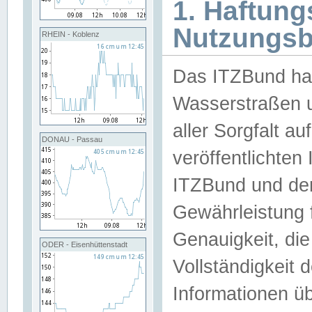
1. Haftun
Nutzungs
RHEIN - Koblenz
Das ITZBund han
Wasserstraßen u
aller Sorgfalt au
DONAU - Passau
veröffentlichte
ITZBund und de
Gewährleistung fü
Genauigkeit, die 
ODER - Eisenhüttenstadt
Vollständigkeit
Informationen 