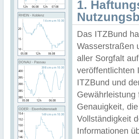
1. Haftun
Nutzungs
RHEIN - Koblenz
Das ITZBund han
Wasserstraßen u
aller Sorgfalt au
DONAU - Passau
veröffentlichte
ITZBund und de
Gewährleistung fü
Genauigkeit, die 
ODER - Eisenhüttenstadt
Vollständigkeit
Informationen 