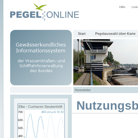
Hilfe
Link
Start
Pegelauswahl über Karte
Newsletter
Nutzungs
Elbe - Cuxhaven Steubenhöft