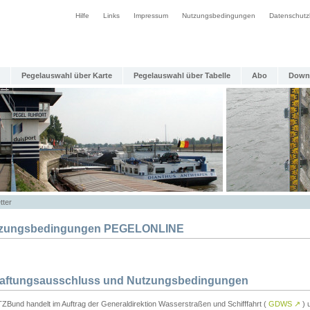
Hilfe
Links
Impressum
Nutzungsbedingungen
Datenschutz
Pegelauswahl über Karte
Pegelauswahl über Tabelle
Abo
Down
tter
zungsbedingungen PEGELONLINE
Haftungsausschluss und Nutzungsbedingungen
TZBund handelt im Auftrag der Generaldirektion Wasserstraßen und Schifffahrt (
GDWS
↗
) u