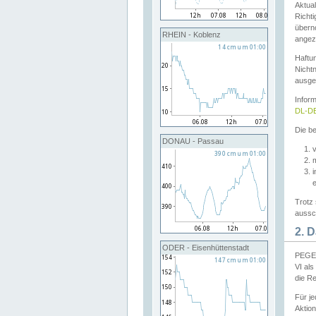
Aktual
Richti
übern
RHEIN - Koblenz
angeze
Haftu
Nichtn
ausge
Infor
DL-DE
Die be
DONAU - Passau
v
Trotz 
aussch
2. 
ODER - Eisenhüttenstadt
PEGEL
VI al
die R
Für j
Aktion