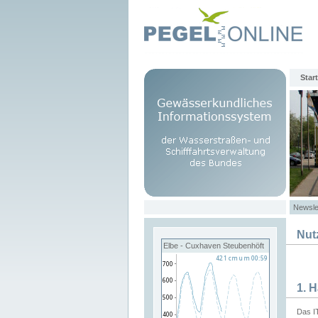
Start
Newsle
Nut
Elbe - Cuxhaven Steubenhöft
1. 
Das I