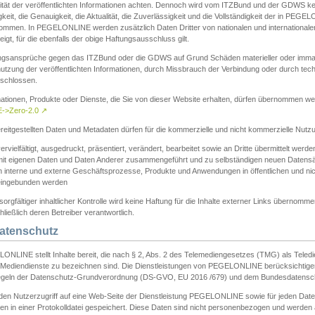
ität der veröffentlichten Informationen achten. Dennoch wird vom ITZBund und der GDWS kein
gkeit, die Genauigkeit, die Aktualität, die Zuverlässigkeit und die Vollständigkeit der in PEG
ommen. In PEGELONLINE werden zusätzlich Daten Dritter von nationalen und internationale
igt, für die ebenfalls der obige Haftungsausschluss gilt.
ngsansprüche gegen das ITZBund oder die GDWS auf Grund Schäden materieller oder immater
utzung der veröffentlichten Informationen, durch Missbrauch der Verbindung oder durch tec
schlossen.
mationen, Produkte oder Dienste, die Sie von dieser Website erhalten, dürfen übernommen we
->Zero-2.0
↗
reitgestellten Daten und Metadaten dürfen für die kommerzielle und nicht kommerzielle Nut
ervielfältigt, ausgedruckt, präsentiert, verändert, bearbeitet sowie an Dritte übermittelt werde
mit eigenen Daten und Daten Anderer zusammengeführt und zu selbständigen neuen Datens
in interne und externe Geschäftsprozesse, Produkte und Anwendungen in öffentlichen und nic
eingebunden werden
sorgfältiger inhaltlicher Kontrolle wird keine Haftung für die Inhalte externer Links übernomme
ließlich deren Betreiber verantwortlich.
Datenschutz
ONLINE stellt Inhalte bereit, die nach § 2, Abs. 2 des Telemediengesetzes (TMG) als Teled
s Mediendienste zu bezeichnen sind. Die Dienstleistungen von PEGELONLINE berücksichtigen
egeln der Datenschutz-Grundverordnung (DS-GVO, EU 2016 /679) und dem Bundesdatensc
eden Nutzerzugriff auf eine Web-Seite der Dienstleistung PEGELONLINE sowie für jeden Dat
en in einer Protokolldatei gespeichert. Diese Daten sind nicht personenbezogen und werden a