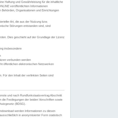
e Haftung und Gewährleistung für die inhaltliche
ELONLINE veröffentlichten Informationen
n Behörden, Organisationen und Einrichtungen
ieller Art, die aus der Nutzung bzw.
hnische Störungen entstanden sind, sind
rden. Dies geschieht auf der Grundlage der Lizenz
zung insbesondere
n
ätzen verbunden werden
ht öffentlichen elektronischen Netzwerken
n. Für den Inhalt der verlinkten Seiten sind
ienste und nach Rundfunkstaatsvertrag Abschnitt
 die Festlegungen der beiden Vorschriften sowie
hutzgesetz (BDSG).
endownload werden Informationen zu diesen
usschließlich in anonymisierter Form statistisch