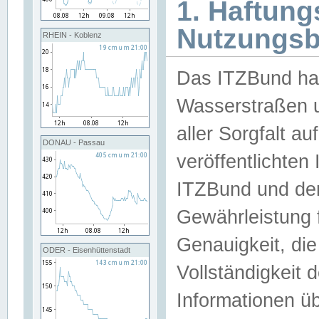
1. Haftun
Nutzungs
RHEIN - Koblenz
Das ITZBund han
Wasserstraßen u
aller Sorgfalt au
DONAU - Passau
veröffentlichte
ITZBund und de
Gewährleistung fü
Genauigkeit, die 
ODER - Eisenhüttenstadt
Vollständigkeit
Informationen 