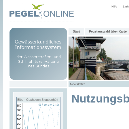
Hilfe
Link
Start
Pegelauswahl über Karte
Newsletter
Nutzungs
Elbe - Cuxhaven Steubenhöft