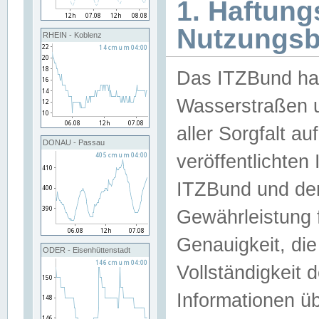
1. Haftun
Nutzungs
RHEIN - Koblenz
Das ITZBund han
Wasserstraßen u
aller Sorgfalt au
DONAU - Passau
veröffentlichte
ITZBund und de
Gewährleistung fü
Genauigkeit, die 
ODER - Eisenhüttenstadt
Vollständigkeit
Informationen 