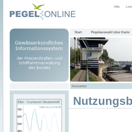
Hilfe
Link
Start
Pegelauswahl über Karte
Newsletter
Nutzungs
Elbe - Cuxhaven Steubenhöft