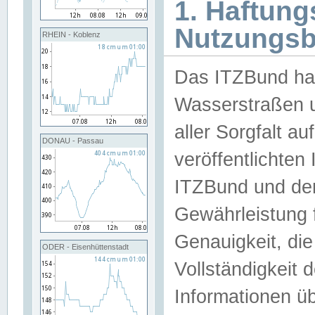
1. Haftun
Nutzungs
RHEIN - Koblenz
Das ITZBund han
Wasserstraßen u
aller Sorgfalt au
DONAU - Passau
veröffentlichte
ITZBund und de
Gewährleistung fü
Genauigkeit, die 
ODER - Eisenhüttenstadt
Vollständigkeit
Informationen 