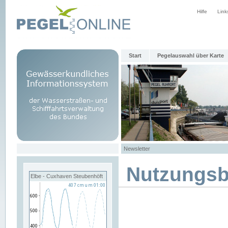
Hilfe
Link
Start
Pegelauswahl über Karte
Newsletter
Nutzungs
Elbe - Cuxhaven Steubenhöft