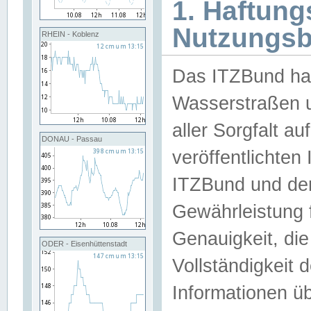
1. Haftun
Nutzungs
RHEIN - Koblenz
Das ITZBund han
Wasserstraßen u
aller Sorgfalt au
DONAU - Passau
veröffentlichte
ITZBund und de
Gewährleistung fü
Genauigkeit, die 
ODER - Eisenhüttenstadt
Vollständigkeit
Informationen 