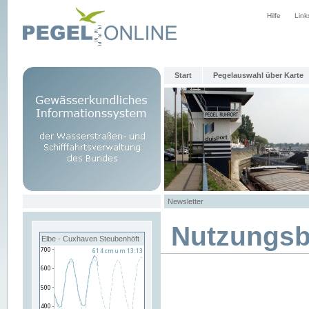
Hilfe
Link
Start
Pegelauswahl über Karte
Newsletter
Nutzungs
Elbe - Cuxhaven Steubenhöft