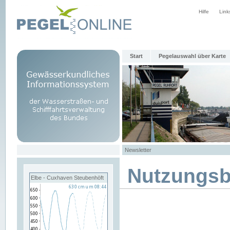
Hilfe
Link
Start
Pegelauswahl über Karte
Newsletter
Nutzungs
Elbe - Cuxhaven Steubenhöft