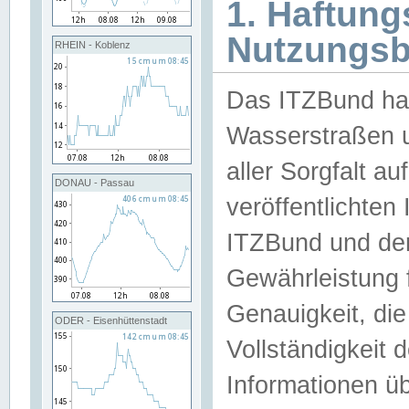
1. Haftun
Nutzungs
RHEIN - Koblenz
Das ITZBund han
Wasserstraßen u
aller Sorgfalt au
DONAU - Passau
veröffentlichte
ITZBund und de
Gewährleistung fü
Genauigkeit, die 
ODER - Eisenhüttenstadt
Vollständigkeit
Informationen 