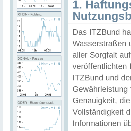
1. Haftun
Nutzungs
RHEIN - Koblenz
Das ITZBund han
Wasserstraßen u
aller Sorgfalt au
DONAU - Passau
veröffentlichte
ITZBund und de
Gewährleistung fü
Genauigkeit, die 
ODER - Eisenhüttenstadt
Vollständigkeit
Informationen 