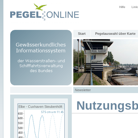
Hilfe
Link
Start
Pegelauswahl über Karte
Newsletter
Nutzungs
Elbe - Cuxhaven Steubenhöft