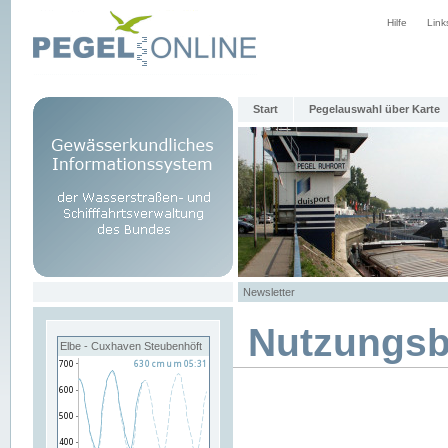
Hilfe
Link
Start
Pegelauswahl über Karte
Newsletter
Nutzungs
Elbe - Cuxhaven Steubenhöft