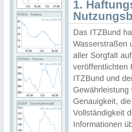
1. Haftun
Nutzungs
RHEIN - Koblenz
Das ITZBund han
Wasserstraßen u
aller Sorgfalt au
DONAU - Passau
veröffentlichte
ITZBund und de
Gewährleistung fü
Genauigkeit, die 
ODER - Eisenhüttenstadt
Vollständigkeit
Informationen 