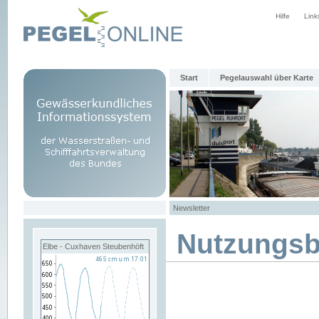
Hilfe
Link
Start
Pegelauswahl über Karte
Newsletter
Nutzungs
Elbe - Cuxhaven Steubenhöft