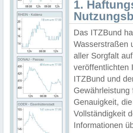
1. Haftun
Nutzungs
RHEIN - Koblenz
Das ITZBund han
Wasserstraßen u
aller Sorgfalt au
DONAU - Passau
veröffentlichte
ITZBund und de
Gewährleistung fü
Genauigkeit, die 
ODER - Eisenhüttenstadt
Vollständigkeit
Informationen 