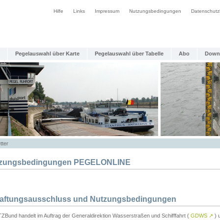
Hilfe
Links
Impressum
Nutzungsbedingungen
Datenschutz
Pegelauswahl über Karte
Pegelauswahl über Tabelle
Abo
Down
tter
zungsbedingungen PEGELONLINE
Haftungsausschluss und Nutzungsbedingungen
TZBund handelt im Auftrag der Generaldirektion Wasserstraßen und Schifffahrt (
GDWS
↗
) u