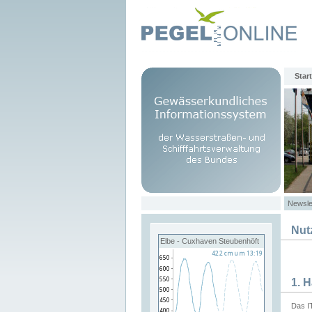
Start
Newsle
Nut
Elbe - Cuxhaven Steubenhöft
1. 
Das I