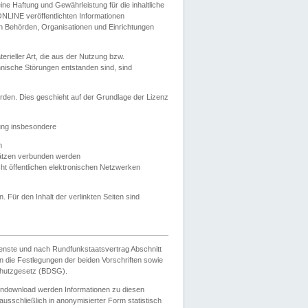
e Haftung und Gewährleistung für die inhaltliche
ELONLINE veröffentlichten Informationen
n Behörden, Organisationen und Einrichtungen
ieller Art, die aus der Nutzung bzw.
hnische Störungen entstanden sind, sind
rden. Dies geschieht auf der Grundlage der Lizenz
zung insbesondere
n
ätzen verbunden werden
ht öffentlichen elektronischen Netzwerken
n. Für den Inhalt der verlinkten Seiten sind
ienste und nach Rundfunkstaatsvertrag Abschnitt
 die Festlegungen der beiden Vorschriften sowie
hutzgesetz (BDSG).
endownload werden Informationen zu diesen
usschließlich in anonymisierter Form statistisch