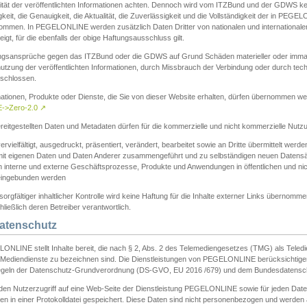
ität der veröffentlichten Informationen achten. Dennoch wird vom ITZBund und der GDWS kein
gkeit, die Genauigkeit, die Aktualität, die Zuverlässigkeit und die Vollständigkeit der in PEG
ommen. In PEGELONLINE werden zusätzlich Daten Dritter von nationalen und internationale
igt, für die ebenfalls der obige Haftungsausschluss gilt.
ngsansprüche gegen das ITZBund oder die GDWS auf Grund Schäden materieller oder immater
utzung der veröffentlichten Informationen, durch Missbrauch der Verbindung oder durch tec
schlossen.
mationen, Produkte oder Dienste, die Sie von dieser Website erhalten, dürfen übernommen we
->Zero-2.0
↗
reitgestellten Daten und Metadaten dürfen für die kommerzielle und nicht kommerzielle Nut
ervielfältigt, ausgedruckt, präsentiert, verändert, bearbeitet sowie an Dritte übermittelt werde
mit eigenen Daten und Daten Anderer zusammengeführt und zu selbständigen neuen Datens
in interne und externe Geschäftsprozesse, Produkte und Anwendungen in öffentlichen und nic
eingebunden werden
sorgfältiger inhaltlicher Kontrolle wird keine Haftung für die Inhalte externer Links übernomme
ließlich deren Betreiber verantwortlich.
Datenschutz
ONLINE stellt Inhalte bereit, die nach § 2, Abs. 2 des Telemediengesetzes (TMG) als Teled
s Mediendienste zu bezeichnen sind. Die Dienstleistungen von PEGELONLINE berücksichtigen
egeln der Datenschutz-Grundverordnung (DS-GVO, EU 2016 /679) und dem Bundesdatensc
eden Nutzerzugriff auf eine Web-Seite der Dienstleistung PEGELONLINE sowie für jeden Dat
en in einer Protokolldatei gespeichert. Diese Daten sind nicht personenbezogen und werden a