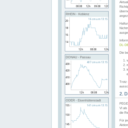
Aktual
Richti
übern
RHEIN - Koblenz
angeze
Haftu
Nichtn
ausge
Infor
DL-DE
Die be
DONAU - Passau
v
Trotz 
aussch
2. 
ODER - Eisenhüttenstadt
PEGEL
VI al
die R
Für j
Aktion