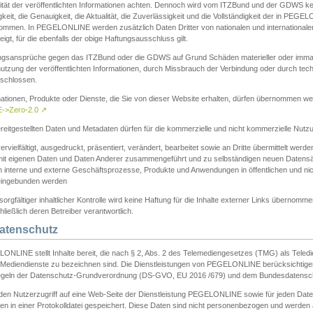
ität der veröffentlichten Informationen achten. Dennoch wird vom ITZBund und der GDWS kein
gkeit, die Genauigkeit, die Aktualität, die Zuverlässigkeit und die Vollständigkeit der in PEG
ommen. In PEGELONLINE werden zusätzlich Daten Dritter von nationalen und internationale
igt, für die ebenfalls der obige Haftungsausschluss gilt.
ngsansprüche gegen das ITZBund oder die GDWS auf Grund Schäden materieller oder immater
utzung der veröffentlichten Informationen, durch Missbrauch der Verbindung oder durch tec
schlossen.
mationen, Produkte oder Dienste, die Sie von dieser Website erhalten, dürfen übernommen we
->Zero-2.0
↗
reitgestellten Daten und Metadaten dürfen für die kommerzielle und nicht kommerzielle Nut
ervielfältigt, ausgedruckt, präsentiert, verändert, bearbeitet sowie an Dritte übermittelt werde
mit eigenen Daten und Daten Anderer zusammengeführt und zu selbständigen neuen Datens
in interne und externe Geschäftsprozesse, Produkte und Anwendungen in öffentlichen und nic
eingebunden werden
sorgfältiger inhaltlicher Kontrolle wird keine Haftung für die Inhalte externer Links übernomme
ließlich deren Betreiber verantwortlich.
Datenschutz
ONLINE stellt Inhalte bereit, die nach § 2, Abs. 2 des Telemediengesetzes (TMG) als Teled
s Mediendienste zu bezeichnen sind. Die Dienstleistungen von PEGELONLINE berücksichtigen
egeln der Datenschutz-Grundverordnung (DS-GVO, EU 2016 /679) und dem Bundesdatensc
eden Nutzerzugriff auf eine Web-Seite der Dienstleistung PEGELONLINE sowie für jeden Dat
en in einer Protokolldatei gespeichert. Diese Daten sind nicht personenbezogen und werden a