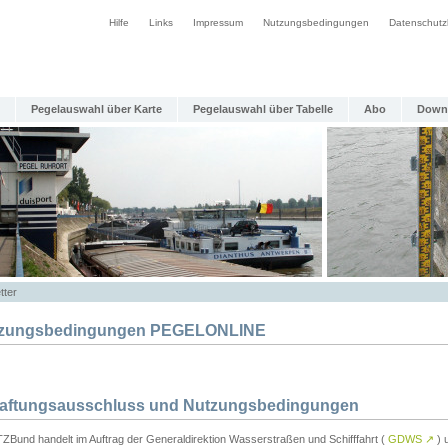
Hilfe
Links
Impressum
Nutzungsbedingungen
Datenschutz
Pegelauswahl über Karte
Pegelauswahl über Tabelle
Abo
Down
tter
zungsbedingungen PEGELONLINE
Haftungsausschluss und Nutzungsbedingungen
TZBund handelt im Auftrag der Generaldirektion Wasserstraßen und Schifffahrt (
GDWS
↗
) u