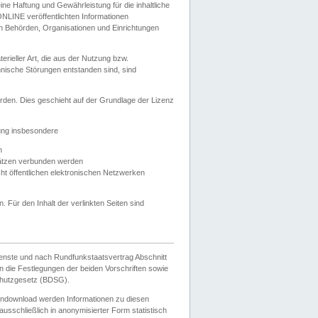
e Haftung und Gewährleistung für die inhaltliche
ELONLINE veröffentlichten Informationen
n Behörden, Organisationen und Einrichtungen
ieller Art, die aus der Nutzung bzw.
hnische Störungen entstanden sind, sind
rden. Dies geschieht auf der Grundlage der Lizenz
zung insbesondere
n
ätzen verbunden werden
ht öffentlichen elektronischen Netzwerken
n. Für den Inhalt der verlinkten Seiten sind
ienste und nach Rundfunkstaatsvertrag Abschnitt
 die Festlegungen der beiden Vorschriften sowie
hutzgesetz (BDSG).
endownload werden Informationen zu diesen
usschließlich in anonymisierter Form statistisch