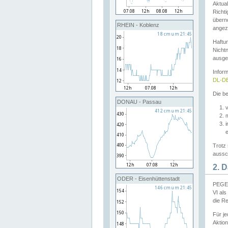
Aktual
Richti
übern
RHEIN - Koblenz
angeze
Haftu
Nichtn
ausge
Infor
DL-DE
Die be
DONAU - Passau
v
Trotz 
aussch
2. 
ODER - Eisenhüttenstadt
PEGEL
VI al
die R
Für j
Aktion