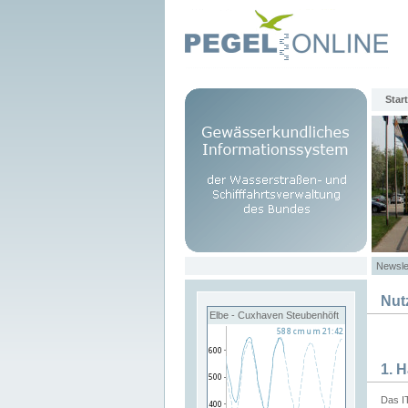
Start
Newsle
Nut
Elbe - Cuxhaven Steubenhöft
1. 
Das I