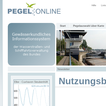
Hilfe
Link
Start
Pegelauswahl über Karte
Newsletter
Nutzungs
Elbe - Cuxhaven Steubenhöft