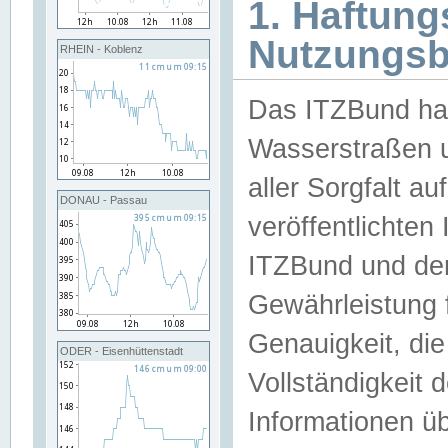
1. Haftun
Nutzungs
RHEIN - Koblenz
Das ITZBund han
Wasserstraßen u
aller Sorgfalt au
DONAU - Passau
veröffentlichte
ITZBund und de
Gewährleistung fü
Genauigkeit, die 
ODER - Eisenhüttenstadt
Vollständigkeit
Informationen 