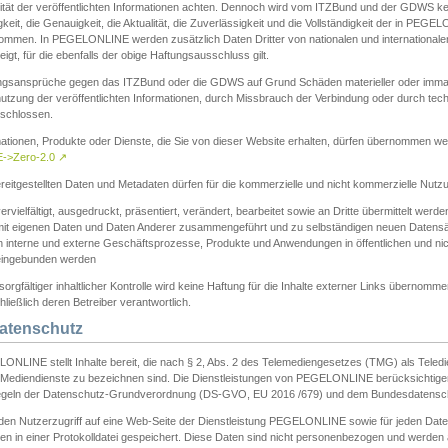
ität der veröffentlichten Informationen achten. Dennoch wird vom ITZBund und der GDWS kein
gkeit, die Genauigkeit, die Aktualität, die Zuverlässigkeit und die Vollständigkeit der in PEG
ommen. In PEGELONLINE werden zusätzlich Daten Dritter von nationalen und internationale
igt, für die ebenfalls der obige Haftungsausschluss gilt.
ngsansprüche gegen das ITZBund oder die GDWS auf Grund Schäden materieller oder immater
utzung der veröffentlichten Informationen, durch Missbrauch der Verbindung oder durch tec
schlossen.
mationen, Produkte oder Dienste, die Sie von dieser Website erhalten, dürfen übernommen we
->Zero-2.0
↗
reitgestellten Daten und Metadaten dürfen für die kommerzielle und nicht kommerzielle Nut
ervielfältigt, ausgedruckt, präsentiert, verändert, bearbeitet sowie an Dritte übermittelt werde
mit eigenen Daten und Daten Anderer zusammengeführt und zu selbständigen neuen Datens
in interne und externe Geschäftsprozesse, Produkte und Anwendungen in öffentlichen und nic
eingebunden werden
sorgfältiger inhaltlicher Kontrolle wird keine Haftung für die Inhalte externer Links übernomme
ließlich deren Betreiber verantwortlich.
Datenschutz
ONLINE stellt Inhalte bereit, die nach § 2, Abs. 2 des Telemediengesetzes (TMG) als Teled
s Mediendienste zu bezeichnen sind. Die Dienstleistungen von PEGELONLINE berücksichtigen
egeln der Datenschutz-Grundverordnung (DS-GVO, EU 2016 /679) und dem Bundesdatensc
eden Nutzerzugriff auf eine Web-Seite der Dienstleistung PEGELONLINE sowie für jeden Dat
en in einer Protokolldatei gespeichert. Diese Daten sind nicht personenbezogen und werden a