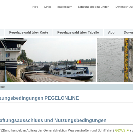
Hilfe
Links
Impressum
Nutzungsbedingungen
Datenschutz
Pegelauswahl über Karte
Pegelauswahl über Tabelle
Abo
Down
tter
zungsbedingungen PEGELONLINE
Haftungsausschluss und Nutzungsbedingungen
TZBund handelt im Auftrag der Generaldirektion Wasserstraßen und Schifffahrt (
GDWS
↗
) u