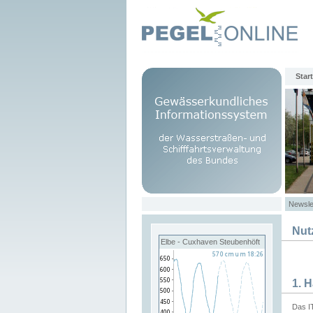
Start
Newsle
Nut
Elbe - Cuxhaven Steubenhöft
1. 
Das I