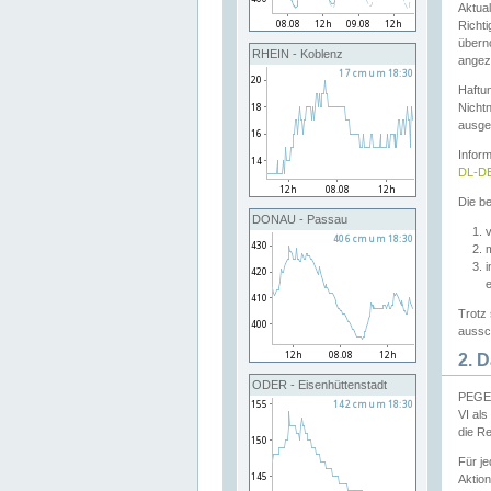
Aktual
Richti
übern
RHEIN - Koblenz
angeze
Haftu
Nichtn
ausge
Infor
DL-DE
Die be
DONAU - Passau
v
Trotz 
aussch
2. 
ODER - Eisenhüttenstadt
PEGEL
VI al
die R
Für j
Aktion