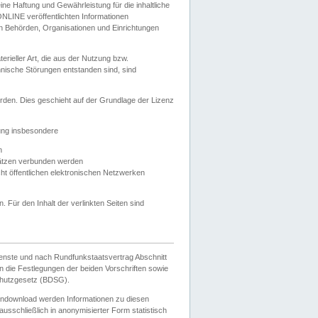
e Haftung und Gewährleistung für die inhaltliche
ELONLINE veröffentlichten Informationen
n Behörden, Organisationen und Einrichtungen
ieller Art, die aus der Nutzung bzw.
hnische Störungen entstanden sind, sind
rden. Dies geschieht auf der Grundlage der Lizenz
zung insbesondere
n
ätzen verbunden werden
ht öffentlichen elektronischen Netzwerken
n. Für den Inhalt der verlinkten Seiten sind
ienste und nach Rundfunkstaatsvertrag Abschnitt
 die Festlegungen der beiden Vorschriften sowie
hutzgesetz (BDSG).
endownload werden Informationen zu diesen
usschließlich in anonymisierter Form statistisch