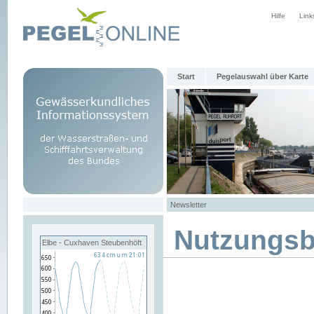
Hilfe
Link
Start
Pegelauswahl über Karte
Newsletter
Nutzungs
Elbe - Cuxhaven Steubenhöft