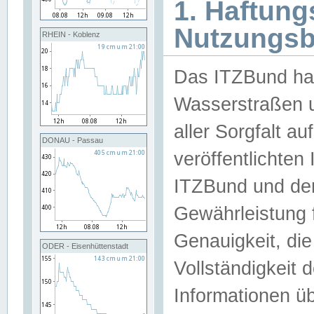
1. Haftun
Nutzungs
RHEIN - Koblenz
Das ITZBund han
Wasserstraßen u
aller Sorgfalt au
DONAU - Passau
veröffentlichte
ITZBund und de
Gewährleistung fü
Genauigkeit, die 
ODER - Eisenhüttenstadt
Vollständigkeit
Informationen 