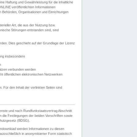
e Haftung und Gewährleistung für die inhaltliche
ELONLINE veröffentlichten Informationen
n Behörden, Organisationen und Einrichtungen
ieller Art, die aus der Nutzung bzw.
hnische Störungen entstanden sind, sind
rden. Dies geschieht auf der Grundlage der Lizenz
zung insbesondere
n
ätzen verbunden werden
ht öffentlichen elektronischen Netzwerken
n. Für den Inhalt der verlinkten Seiten sind
ienste und nach Rundfunkstaatsvertrag Abschnitt
 die Festlegungen der beiden Vorschriften sowie
hutzgesetz (BDSG).
endownload werden Informationen zu diesen
usschließlich in anonymisierter Form statistisch