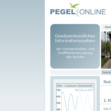
Start
Newsle
Nut
Elbe - Cuxhaven Steubenhöft
1. 
Das I