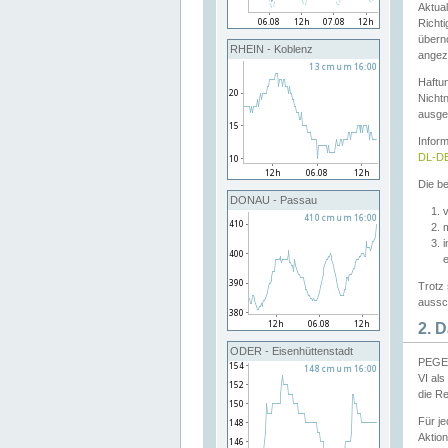
Aktual
Richti
übern
RHEIN - Koblenz
angeze
Haftu
Nichtn
ausge
Infor
DL-DE
Die be
DONAU - Passau
v
Trotz 
aussch
2. 
ODER - Eisenhüttenstadt
PEGEL
VI al
die R
Für j
Aktion