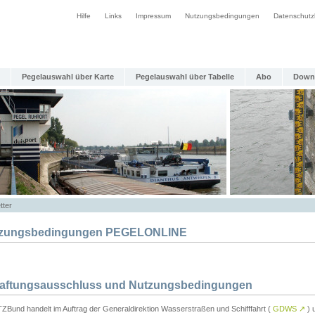
Hilfe
Links
Impressum
Nutzungsbedingungen
Datenschutz
Pegelauswahl über Karte
Pegelauswahl über Tabelle
Abo
Down
tter
zungsbedingungen PEGELONLINE
Haftungsausschluss und Nutzungsbedingungen
TZBund handelt im Auftrag der Generaldirektion Wasserstraßen und Schifffahrt (
GDWS
↗
) u