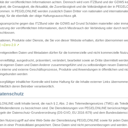
ität der veröffentlichten Informationen achten. Dennoch wird vom ITZBund und der GDWS kein
gkeit, die Genauigkeit, die Aktualität, die Zuverlässigkeit und die Vollständigkeit der in PEG
ommen. In PEGELONLINE werden zusätzlich Daten Dritter von nationalen und internationale
igt, für die ebenfalls der obige Haftungsausschluss gilt.
ngsansprüche gegen das ITZBund oder die GDWS auf Grund Schäden materieller oder immater
utzung der veröffentlichten Informationen, durch Missbrauch der Verbindung oder durch tec
schlossen.
mationen, Produkte oder Dienste, die Sie von dieser Website erhalten, dürfen übernommen we
->Zero-2.0
↗
reitgestellten Daten und Metadaten dürfen für die kommerzielle und nicht kommerzielle Nut
ervielfältigt, ausgedruckt, präsentiert, verändert, bearbeitet sowie an Dritte übermittelt werde
mit eigenen Daten und Daten Anderer zusammengeführt und zu selbständigen neuen Datens
in interne und externe Geschäftsprozesse, Produkte und Anwendungen in öffentlichen und nic
eingebunden werden
sorgfältiger inhaltlicher Kontrolle wird keine Haftung für die Inhalte externer Links übernomme
ließlich deren Betreiber verantwortlich.
Datenschutz
ONLINE stellt Inhalte bereit, die nach § 2, Abs. 2 des Telemediengesetzes (TMG) als Teled
s Mediendienste zu bezeichnen sind. Die Dienstleistungen von PEGELONLINE berücksichtigen
egeln der Datenschutz-Grundverordnung (DS-GVO, EU 2016 /679) und dem Bundesdatensc
eden Nutzerzugriff auf eine Web-Seite der Dienstleistung PEGELONLINE sowie für jeden Dat
en in einer Protokolldatei gespeichert. Diese Daten sind nicht personenbezogen und werden a