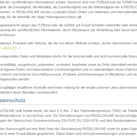
ität der veröffentlichten Informationen achten. Dennoch wird vom ITZBund und der GDWS kein
gkeit, die Genauigkeit, die Aktualität, die Zuverlässigkeit und die Vollständigkeit der in PEG
ommen. In PEGELONLINE werden zusätzlich Daten Dritter von nationalen und internationale
igt, für die ebenfalls der obige Haftungsausschluss gilt.
ngsansprüche gegen das ITZBund oder die GDWS auf Grund Schäden materieller oder immater
utzung der veröffentlichten Informationen, durch Missbrauch der Verbindung oder durch tec
schlossen.
mationen, Produkte oder Dienste, die Sie von dieser Website erhalten, dürfen übernommen we
->Zero-2.0
↗
reitgestellten Daten und Metadaten dürfen für die kommerzielle und nicht kommerzielle Nut
ervielfältigt, ausgedruckt, präsentiert, verändert, bearbeitet sowie an Dritte übermittelt werde
mit eigenen Daten und Daten Anderer zusammengeführt und zu selbständigen neuen Datens
in interne und externe Geschäftsprozesse, Produkte und Anwendungen in öffentlichen und nic
eingebunden werden
sorgfältiger inhaltlicher Kontrolle wird keine Haftung für die Inhalte externer Links übernomme
ließlich deren Betreiber verantwortlich.
Datenschutz
ONLINE stellt Inhalte bereit, die nach § 2, Abs. 2 des Telemediengesetzes (TMG) als Teled
s Mediendienste zu bezeichnen sind. Die Dienstleistungen von PEGELONLINE berücksichtigen
egeln der Datenschutz-Grundverordnung (DS-GVO, EU 2016 /679) und dem Bundesdatensc
eden Nutzerzugriff auf eine Web-Seite der Dienstleistung PEGELONLINE sowie für jeden Dat
en in einer Protokolldatei gespeichert. Diese Daten sind nicht personenbezogen und werden a