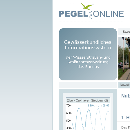
Start
Newsle
Nut
Elbe - Cuxhaven Steubenhöft
1. 
Das I