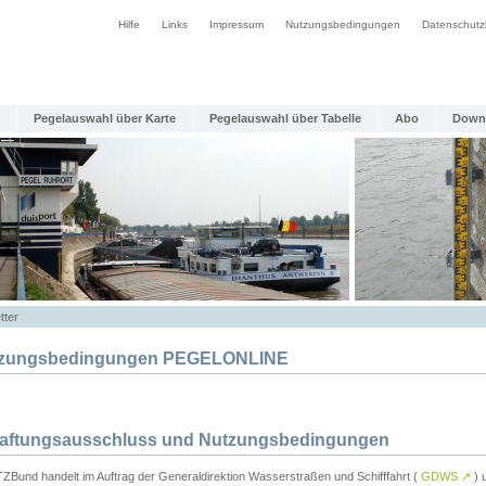
Hilfe
Links
Impressum
Nutzungsbedingungen
Datenschutz
Pegelauswahl über Karte
Pegelauswahl über Tabelle
Abo
Down
tter
zungsbedingungen PEGELONLINE
Haftungsausschluss und Nutzungsbedingungen
TZBund handelt im Auftrag der Generaldirektion Wasserstraßen und Schifffahrt (
GDWS
↗
) u