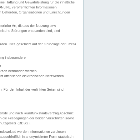
e Haftung und Gewährleistung für die inhaltliche
ELONLINE veröffentlichten Informationen
n Behörden, Organisationen und Einrichtungen
ieller Art, die aus der Nutzung bzw.
hnische Störungen entstanden sind, sind
rden. Dies geschieht auf der Grundlage der Lizenz
zung insbesondere
n
ätzen verbunden werden
ht öffentlichen elektronischen Netzwerken
n. Für den Inhalt der verlinkten Seiten sind
ienste und nach Rundfunkstaatsvertrag Abschnitt
 die Festlegungen der beiden Vorschriften sowie
hutzgesetz (BDSG).
endownload werden Informationen zu diesen
usschließlich in anonymisierter Form statistisch