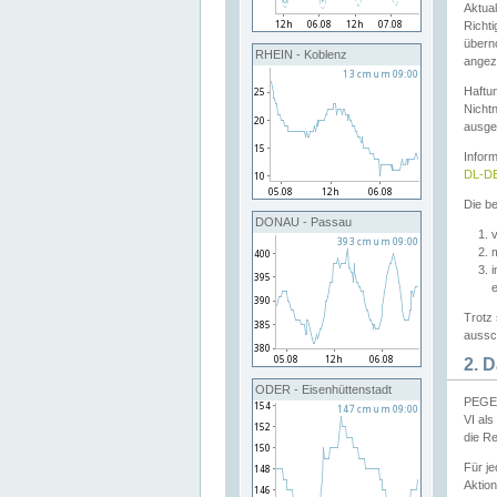
Aktual
Richti
übern
RHEIN - Koblenz
angeze
Haftu
Nichtn
ausge
Infor
DL-DE
Die be
DONAU - Passau
v
Trotz 
aussch
2. 
ODER - Eisenhüttenstadt
PEGEL
VI al
die R
Für j
Aktion