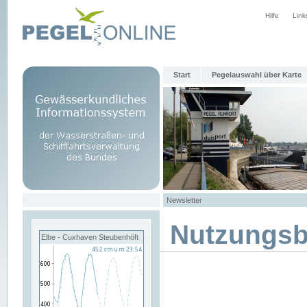
Hilfe
Link
Start
Pegelauswahl über Karte
Newsletter
Nutzungs
Elbe - Cuxhaven Steubenhöft