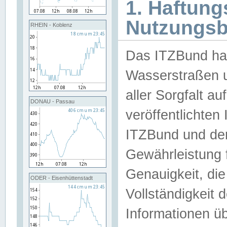
1. Haftun
Nutzungs
RHEIN - Koblenz
Das ITZBund han
Wasserstraßen u
aller Sorgfalt au
DONAU - Passau
veröffentlichte
ITZBund und de
Gewährleistung fü
Genauigkeit, die 
ODER - Eisenhüttenstadt
Vollständigkeit
Informationen 