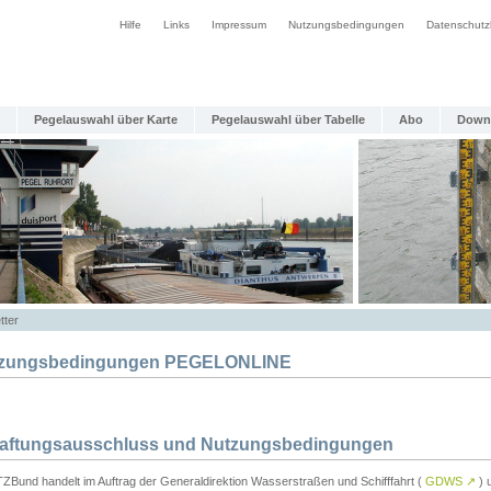
Hilfe
Links
Impressum
Nutzungsbedingungen
Datenschutz
Pegelauswahl über Karte
Pegelauswahl über Tabelle
Abo
Down
tter
zungsbedingungen PEGELONLINE
Haftungsausschluss und Nutzungsbedingungen
TZBund handelt im Auftrag der Generaldirektion Wasserstraßen und Schifffahrt (
GDWS
↗
) u