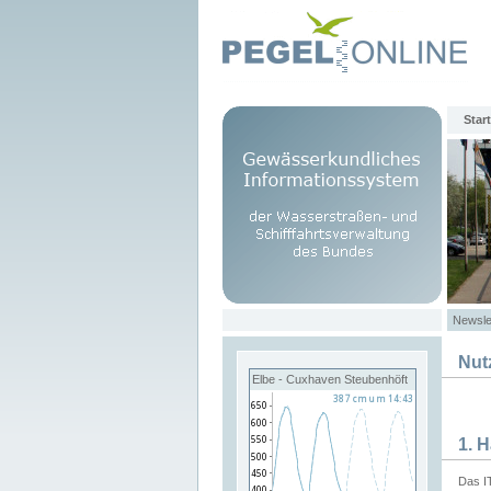
Start
Newsle
Nut
Elbe - Cuxhaven Steubenhöft
1. 
Das I