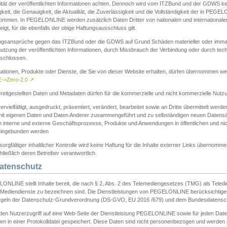
ität der veröffentlichten Informationen achten. Dennoch wird vom ITZBund und der GDWS kein
gkeit, die Genauigkeit, die Aktualität, die Zuverlässigkeit und die Vollständigkeit der in PEG
ommen. In PEGELONLINE werden zusätzlich Daten Dritter von nationalen und internationale
igt, für die ebenfalls der obige Haftungsausschluss gilt.
ngsansprüche gegen das ITZBund oder die GDWS auf Grund Schäden materieller oder immater
utzung der veröffentlichten Informationen, durch Missbrauch der Verbindung oder durch tec
schlossen.
mationen, Produkte oder Dienste, die Sie von dieser Website erhalten, dürfen übernommen we
->Zero-2.0
↗
reitgestellten Daten und Metadaten dürfen für die kommerzielle und nicht kommerzielle Nut
ervielfältigt, ausgedruckt, präsentiert, verändert, bearbeitet sowie an Dritte übermittelt werde
mit eigenen Daten und Daten Anderer zusammengeführt und zu selbständigen neuen Datens
in interne und externe Geschäftsprozesse, Produkte und Anwendungen in öffentlichen und nic
eingebunden werden
sorgfältiger inhaltlicher Kontrolle wird keine Haftung für die Inhalte externer Links übernomme
ließlich deren Betreiber verantwortlich.
Datenschutz
ONLINE stellt Inhalte bereit, die nach § 2, Abs. 2 des Telemediengesetzes (TMG) als Teled
s Mediendienste zu bezeichnen sind. Die Dienstleistungen von PEGELONLINE berücksichtigen
egeln der Datenschutz-Grundverordnung (DS-GVO, EU 2016 /679) und dem Bundesdatensc
eden Nutzerzugriff auf eine Web-Seite der Dienstleistung PEGELONLINE sowie für jeden Dat
en in einer Protokolldatei gespeichert. Diese Daten sind nicht personenbezogen und werden a