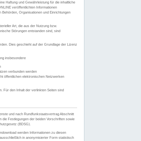
e Haftung und Gewährleistung für die inhaltliche
ELONLINE veröffentlichten Informationen
n Behörden, Organisationen und Einrichtungen
ieller Art, die aus der Nutzung bzw.
hnische Störungen entstanden sind, sind
rden. Dies geschieht auf der Grundlage der Lizenz
zung insbesondere
n
ätzen verbunden werden
ht öffentlichen elektronischen Netzwerken
n. Für den Inhalt der verlinkten Seiten sind
ienste und nach Rundfunkstaatsvertrag Abschnitt
 die Festlegungen der beiden Vorschriften sowie
hutzgesetz (BDSG).
endownload werden Informationen zu diesen
usschließlich in anonymisierter Form statistisch