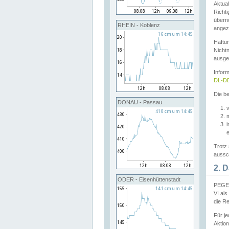
Aktual
Richti
übern
RHEIN - Koblenz
angeze
Haftu
Nichtn
ausge
Infor
DL-DE
Die be
DONAU - Passau
v
Trotz 
aussch
2. 
ODER - Eisenhüttenstadt
PEGEL
VI al
die R
Für j
Aktion