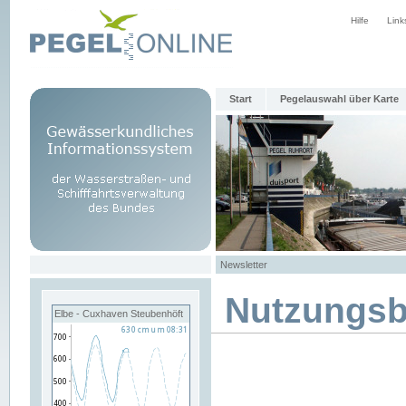
Hilfe
Link
Start
Pegelauswahl über Karte
Newsletter
Nutzungs
Elbe - Cuxhaven Steubenhöft