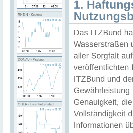
1. Haftun
Nutzungs
RHEIN - Koblenz
Das ITZBund han
Wasserstraßen u
aller Sorgfalt au
DONAU - Passau
veröffentlichte
ITZBund und de
Gewährleistung fü
Genauigkeit, die 
ODER - Eisenhüttenstadt
Vollständigkeit
Informationen 