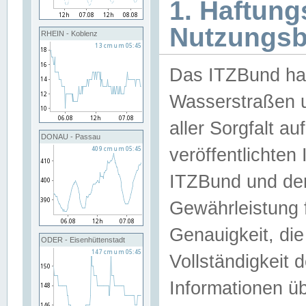
1. Haftun
Nutzungs
RHEIN - Koblenz
Das ITZBund han
Wasserstraßen u
aller Sorgfalt au
DONAU - Passau
veröffentlichte
ITZBund und de
Gewährleistung fü
Genauigkeit, die 
ODER - Eisenhüttenstadt
Vollständigkeit
Informationen 