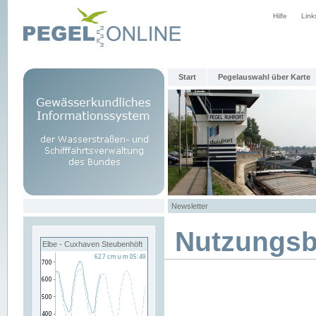
Hilfe
Link
Start
Pegelauswahl über Karte
Newsletter
Nutzungs
Elbe - Cuxhaven Steubenhöft