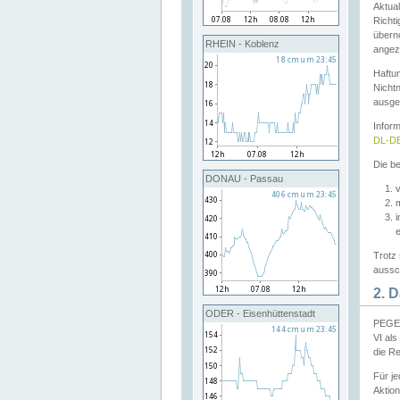
Aktual
Richti
übern
RHEIN - Koblenz
angeze
Haftu
Nichtn
ausge
Infor
DL-DE
Die be
DONAU - Passau
v
Trotz 
aussch
2. 
ODER - Eisenhüttenstadt
PEGEL
VI al
die R
Für j
Aktion