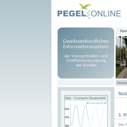
Start
Newsle
Nut
Elbe - Cuxhaven Steubenhöft
1. 
Das I