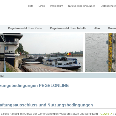
Hilfe
Links
Impressum
Nutzungsbedingungen
Datenschutz
Pegelauswahl über Karte
Pegelauswahl über Tabelle
Abo
Down
tter
zungsbedingungen PEGELONLINE
Haftungsausschluss und Nutzungsbedingungen
TZBund handelt im Auftrag der Generaldirektion Wasserstraßen und Schifffahrt (
GDWS
↗
) u