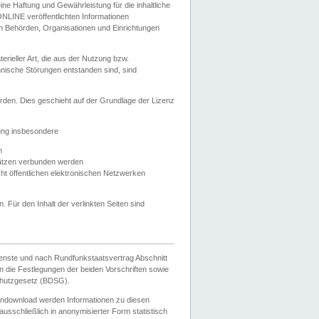
e Haftung und Gewährleistung für die inhaltliche
ELONLINE veröffentlichten Informationen
n Behörden, Organisationen und Einrichtungen
ieller Art, die aus der Nutzung bzw.
hnische Störungen entstanden sind, sind
rden. Dies geschieht auf der Grundlage der Lizenz
zung insbesondere
n
ätzen verbunden werden
ht öffentlichen elektronischen Netzwerken
n. Für den Inhalt der verlinkten Seiten sind
ienste und nach Rundfunkstaatsvertrag Abschnitt
 die Festlegungen der beiden Vorschriften sowie
hutzgesetz (BDSG).
endownload werden Informationen zu diesen
usschließlich in anonymisierter Form statistisch