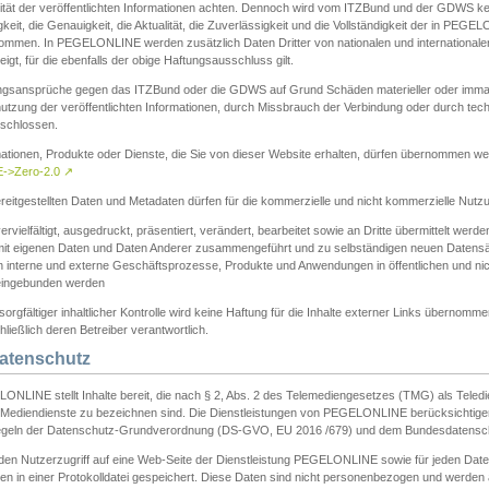
ität der veröffentlichten Informationen achten. Dennoch wird vom ITZBund und der GDWS kein
gkeit, die Genauigkeit, die Aktualität, die Zuverlässigkeit und die Vollständigkeit der in PEG
ommen. In PEGELONLINE werden zusätzlich Daten Dritter von nationalen und internationale
igt, für die ebenfalls der obige Haftungsausschluss gilt.
ngsansprüche gegen das ITZBund oder die GDWS auf Grund Schäden materieller oder immater
utzung der veröffentlichten Informationen, durch Missbrauch der Verbindung oder durch tec
schlossen.
mationen, Produkte oder Dienste, die Sie von dieser Website erhalten, dürfen übernommen we
->Zero-2.0
↗
reitgestellten Daten und Metadaten dürfen für die kommerzielle und nicht kommerzielle Nut
ervielfältigt, ausgedruckt, präsentiert, verändert, bearbeitet sowie an Dritte übermittelt werde
mit eigenen Daten und Daten Anderer zusammengeführt und zu selbständigen neuen Datens
in interne und externe Geschäftsprozesse, Produkte und Anwendungen in öffentlichen und nic
eingebunden werden
sorgfältiger inhaltlicher Kontrolle wird keine Haftung für die Inhalte externer Links übernomme
ließlich deren Betreiber verantwortlich.
Datenschutz
ONLINE stellt Inhalte bereit, die nach § 2, Abs. 2 des Telemediengesetzes (TMG) als Teled
s Mediendienste zu bezeichnen sind. Die Dienstleistungen von PEGELONLINE berücksichtigen
egeln der Datenschutz-Grundverordnung (DS-GVO, EU 2016 /679) und dem Bundesdatensc
eden Nutzerzugriff auf eine Web-Seite der Dienstleistung PEGELONLINE sowie für jeden Dat
en in einer Protokolldatei gespeichert. Diese Daten sind nicht personenbezogen und werden a