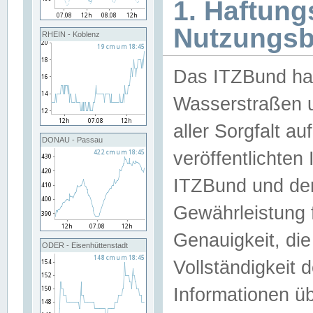
1. Haftun
Nutzungs
RHEIN - Koblenz
Das ITZBund han
Wasserstraßen u
aller Sorgfalt au
DONAU - Passau
veröffentlichte
ITZBund und de
Gewährleistung fü
Genauigkeit, die 
ODER - Eisenhüttenstadt
Vollständigkeit
Informationen 