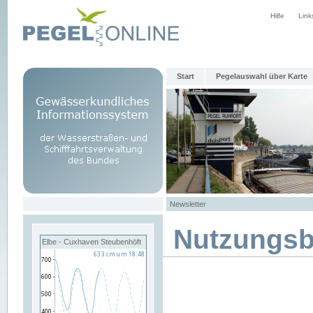
Hilfe
Link
Start
Pegelauswahl über Karte
Newsletter
Nutzungs
Elbe - Cuxhaven Steubenhöft