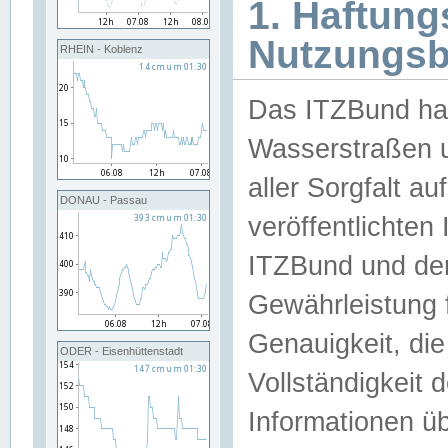
1. Haftun
Nutzungs
RHEIN - Koblenz
Das ITZBund han
Wasserstraßen u
aller Sorgfalt au
DONAU - Passau
veröffentlichte
ITZBund und de
Gewährleistung fü
Genauigkeit, die 
ODER - Eisenhüttenstadt
Vollständigkeit
Informationen 