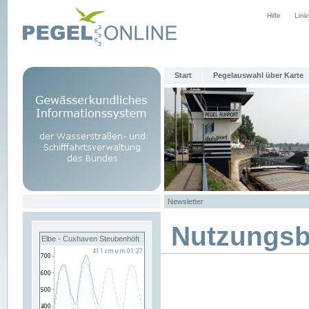
Hilfe
Link
Start
Pegelauswahl über Karte
Newsletter
Nutzungs
Elbe - Cuxhaven Steubenhöft