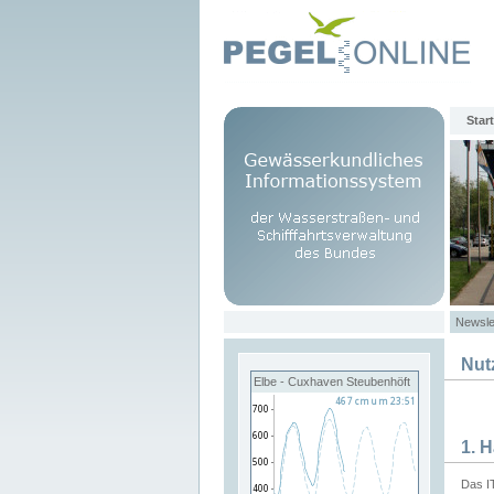
Start
Newsle
Nut
Elbe - Cuxhaven Steubenhöft
1. 
Das I