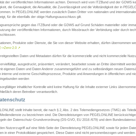
ität der veröffentlichten Informationen achten. Dennoch wird vom ITZBund und der GDWS kein
gkeit, die Genauigkeit, die Aktualität, die Zuverlässigkeit und die Vollständigkeit der in PEG
ommen. In PEGELONLINE werden zusätzlich Daten Dritter von nationalen und internationale
igt, für die ebenfalls der obige Haftungsausschluss gilt.
ngsansprüche gegen das ITZBund oder die GDWS auf Grund Schäden materieller oder immater
utzung der veröffentlichten Informationen, durch Missbrauch der Verbindung oder durch tec
schlossen.
mationen, Produkte oder Dienste, die Sie von dieser Website erhalten, dürfen übernommen we
->Zero-2.0
↗
reitgestellten Daten und Metadaten dürfen für die kommerzielle und nicht kommerzielle Nut
ervielfältigt, ausgedruckt, präsentiert, verändert, bearbeitet sowie an Dritte übermittelt werde
mit eigenen Daten und Daten Anderer zusammengeführt und zu selbständigen neuen Datens
in interne und externe Geschäftsprozesse, Produkte und Anwendungen in öffentlichen und nic
eingebunden werden
sorgfältiger inhaltlicher Kontrolle wird keine Haftung für die Inhalte externer Links übernomme
ließlich deren Betreiber verantwortlich.
Datenschutz
ONLINE stellt Inhalte bereit, die nach § 2, Abs. 2 des Telemediengesetzes (TMG) als Teled
s Mediendienste zu bezeichnen sind. Die Dienstleistungen von PEGELONLINE berücksichtigen
egeln der Datenschutz-Grundverordnung (DS-GVO, EU 2016 /679) und dem Bundesdatensc
eden Nutzerzugriff auf eine Web-Seite der Dienstleistung PEGELONLINE sowie für jeden Dat
en in einer Protokolldatei gespeichert. Diese Daten sind nicht personenbezogen und werden a