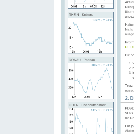
Aktual
Richti
übern
RHEIN - Koblenz
angeze
Haftu
Nichtn
ausge
Infor
DL-DE
Die be
DONAU - Passau
v
Trotz 
aussch
2. 
ODER - Eisenhüttenstadt
PEGEL
VI al
die R
Für j
Aktion