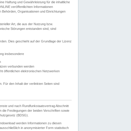
e Haftung und Gewährleistung für die inhaltliche
ELONLINE veröffentlichten Informationen
n Behörden, Organisationen und Einrichtungen
ieller Art, die aus der Nutzung bzw.
hnische Störungen entstanden sind, sind
rden. Dies geschieht auf der Grundlage der Lizenz
zung insbesondere
n
ätzen verbunden werden
ht öffentlichen elektronischen Netzwerken
n. Für den Inhalt der verlinkten Seiten sind
ienste und nach Rundfunkstaatsvertrag Abschnitt
 die Festlegungen der beiden Vorschriften sowie
hutzgesetz (BDSG).
endownload werden Informationen zu diesen
usschließlich in anonymisierter Form statistisch