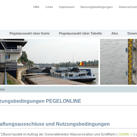
Hilfe
Links
Impressum
Nutzungsbedingungen
Datenschutz
Pegelauswahl über Karte
Pegelauswahl über Tabelle
Abo
Down
tter
zungsbedingungen PEGELONLINE
Haftungsausschluss und Nutzungsbedingungen
TZBund handelt im Auftrag der Generaldirektion Wasserstraßen und Schifffahrt (
GDWS
↗
) u