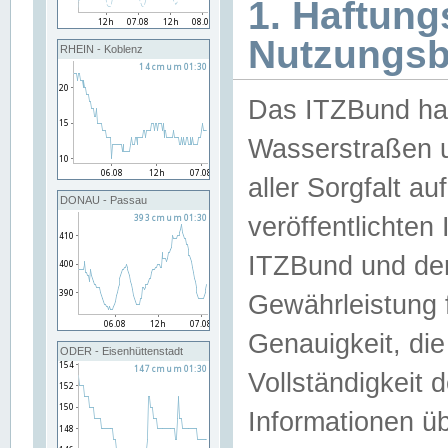
1. Haftun
Nutzungs
RHEIN - Koblenz
Das ITZBund han
Wasserstraßen u
aller Sorgfalt au
DONAU - Passau
veröffentlichte
ITZBund und de
Gewährleistung fü
Genauigkeit, die 
ODER - Eisenhüttenstadt
Vollständigkeit
Informationen 