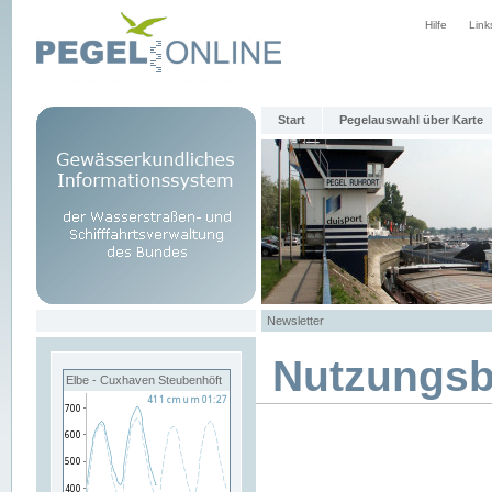
Hilfe
Link
Start
Pegelauswahl über Karte
Newsletter
Nutzungs
Elbe - Cuxhaven Steubenhöft