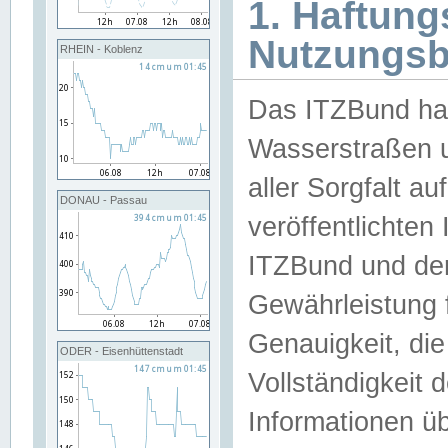
1. Haftun
Nutzungs
RHEIN - Koblenz
Das ITZBund han
Wasserstraßen u
aller Sorgfalt au
DONAU - Passau
veröffentlichte
ITZBund und de
Gewährleistung fü
Genauigkeit, die 
ODER - Eisenhüttenstadt
Vollständigkeit
Informationen 