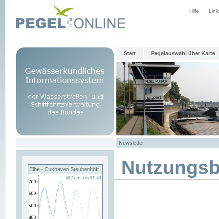
Hilfe
Link
Start
Pegelauswahl über Karte
Newsletter
Nutzungs
Elbe - Cuxhaven Steubenhöft