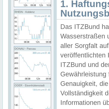
1. Haftun
Nutzungs
RHEIN - Koblenz
Das ITZBund han
Wasserstraßen u
aller Sorgfalt au
DONAU - Passau
veröffentlichte
ITZBund und de
Gewährleistung fü
Genauigkeit, die 
ODER - Eisenhüttenstadt
Vollständigkeit
Informationen 