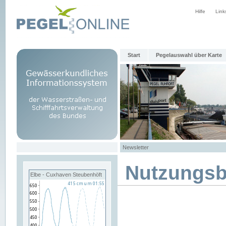
Hilfe
Link
Start
Pegelauswahl über Karte
Newsletter
Nutzungs
Elbe - Cuxhaven Steubenhöft