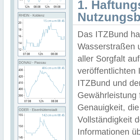
1. Haftun
Nutzungs
RHEIN - Koblenz
Das ITZBund han
Wasserstraßen u
aller Sorgfalt au
DONAU - Passau
veröffentlichte
ITZBund und de
Gewährleistung fü
Genauigkeit, die 
ODER - Eisenhüttenstadt
Vollständigkeit
Informationen 