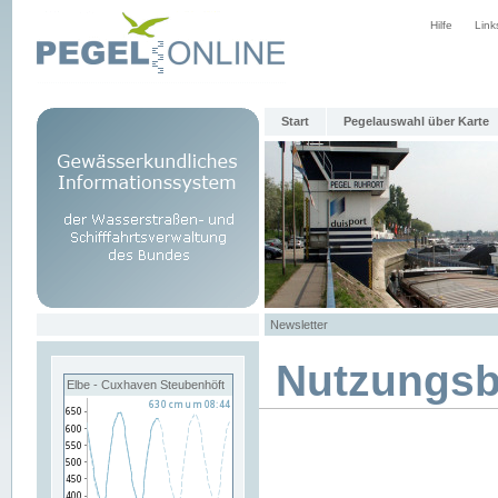
Hilfe
Link
Start
Pegelauswahl über Karte
Newsletter
Nutzungs
Elbe - Cuxhaven Steubenhöft