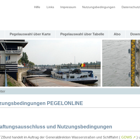
Hilfe
Links
Impressum
Nutzungsbedingungen
Datenschutz
Pegelauswahl über Karte
Pegelauswahl über Tabelle
Abo
Down
tter
zungsbedingungen PEGELONLINE
Haftungsausschluss und Nutzungsbedingungen
TZBund handelt im Auftrag der Generaldirektion Wasserstraßen und Schifffahrt (
GDWS
↗
) u