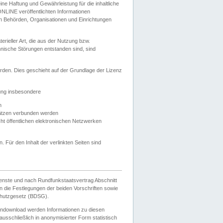
e Haftung und Gewährleistung für die inhaltliche
ELONLINE veröffentlichten Informationen
n Behörden, Organisationen und Einrichtungen
ieller Art, die aus der Nutzung bzw.
hnische Störungen entstanden sind, sind
rden. Dies geschieht auf der Grundlage der Lizenz
zung insbesondere
n
ätzen verbunden werden
ht öffentlichen elektronischen Netzwerken
n. Für den Inhalt der verlinkten Seiten sind
ienste und nach Rundfunkstaatsvertrag Abschnitt
 die Festlegungen der beiden Vorschriften sowie
hutzgesetz (BDSG).
endownload werden Informationen zu diesen
usschließlich in anonymisierter Form statistisch