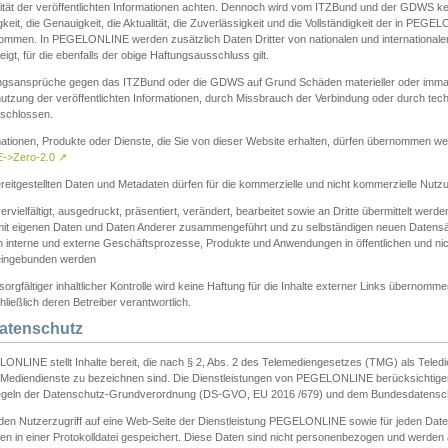
ität der veröffentlichten Informationen achten. Dennoch wird vom ITZBund und der GDWS kein
gkeit, die Genauigkeit, die Aktualität, die Zuverlässigkeit und die Vollständigkeit der in PEG
ommen. In PEGELONLINE werden zusätzlich Daten Dritter von nationalen und internationale
igt, für die ebenfalls der obige Haftungsausschluss gilt.
ngsansprüche gegen das ITZBund oder die GDWS auf Grund Schäden materieller oder immater
utzung der veröffentlichten Informationen, durch Missbrauch der Verbindung oder durch tec
schlossen.
mationen, Produkte oder Dienste, die Sie von dieser Website erhalten, dürfen übernommen we
->Zero-2.0
↗
reitgestellten Daten und Metadaten dürfen für die kommerzielle und nicht kommerzielle Nut
ervielfältigt, ausgedruckt, präsentiert, verändert, bearbeitet sowie an Dritte übermittelt werde
mit eigenen Daten und Daten Anderer zusammengeführt und zu selbständigen neuen Datens
in interne und externe Geschäftsprozesse, Produkte und Anwendungen in öffentlichen und nic
eingebunden werden
sorgfältiger inhaltlicher Kontrolle wird keine Haftung für die Inhalte externer Links übernomme
ließlich deren Betreiber verantwortlich.
Datenschutz
ONLINE stellt Inhalte bereit, die nach § 2, Abs. 2 des Telemediengesetzes (TMG) als Teled
s Mediendienste zu bezeichnen sind. Die Dienstleistungen von PEGELONLINE berücksichtigen
egeln der Datenschutz-Grundverordnung (DS-GVO, EU 2016 /679) und dem Bundesdatensc
eden Nutzerzugriff auf eine Web-Seite der Dienstleistung PEGELONLINE sowie für jeden Dat
en in einer Protokolldatei gespeichert. Diese Daten sind nicht personenbezogen und werden a