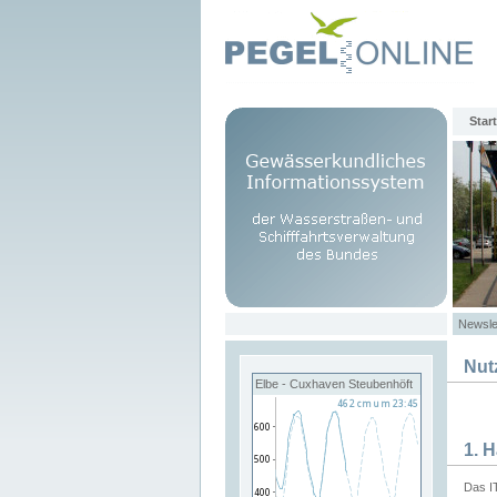
Start
Newsle
Nut
Elbe - Cuxhaven Steubenhöft
1. 
Das I