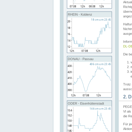
Aktual
Richti
übern
RHEIN - Koblenz
angeze
Haftu
Nichtn
ausge
Infor
DL-DE
Die be
DONAU - Passau
v
Trotz 
aussch
2. 
ODER - Eisenhüttenstadt
PEGEL
VI al
die R
Für j
Aktion