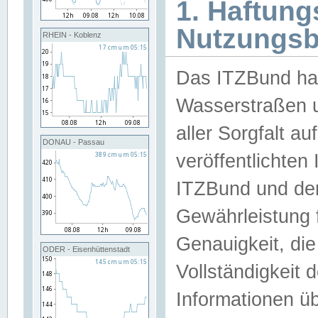
1. Haftun
Nutzungs
RHEIN - Koblenz
Das ITZBund han
Wasserstraßen u
aller Sorgfalt au
DONAU - Passau
veröffentlichte
ITZBund und de
Gewährleistung fü
Genauigkeit, die 
ODER - Eisenhüttenstadt
Vollständigkeit
Informationen 