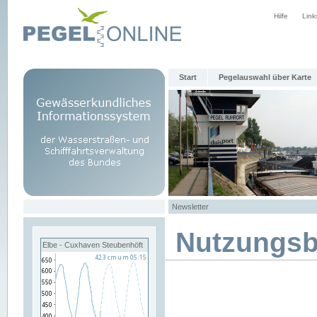
Hilfe
Link
Start
Pegelauswahl über Karte
Newsletter
Nutzungs
Elbe - Cuxhaven Steubenhöft