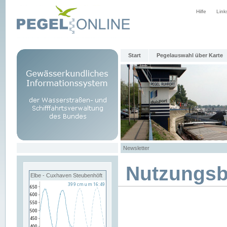
Hilfe
Link
Start
Pegelauswahl über Karte
Newsletter
Nutzungs
Elbe - Cuxhaven Steubenhöft