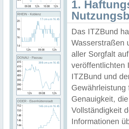
1. Haftun
Nutzungs
RHEIN - Koblenz
Das ITZBund han
Wasserstraßen u
aller Sorgfalt au
DONAU - Passau
veröffentlichte
ITZBund und de
Gewährleistung fü
Genauigkeit, die 
ODER - Eisenhüttenstadt
Vollständigkeit
Informationen 