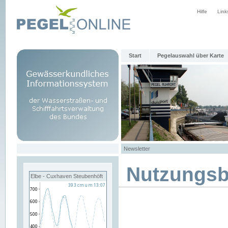
Hilfe
Link
Start
Pegelauswahl über Karte
Newsletter
Nutzungs
Elbe - Cuxhaven Steubenhöft