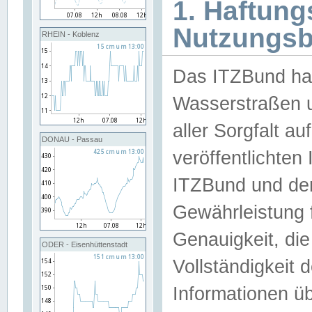
1. Haftun
Nutzungs
RHEIN - Koblenz
Das ITZBund han
Wasserstraßen u
aller Sorgfalt au
DONAU - Passau
veröffentlichte
ITZBund und de
Gewährleistung fü
Genauigkeit, die 
ODER - Eisenhüttenstadt
Vollständigkeit
Informationen 